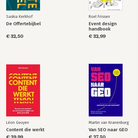
Saskia Kerkhof
Roel Frissen
De Offertebijbel
Event design
handbook
€ 32,50
€ 32,99
Léon Geuyen
Martin van Kranenburg
Content die werkt
Van SEO naar GEO
€ 29,99
€ 27,50