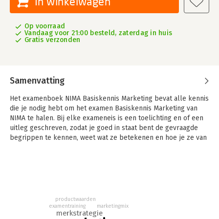
In winkelwagen
Op voorraad
Vandaag voor 21:00 besteld, zaterdag in huis
Gratis verzonden
Samenvatting
Het examenboek NIMA Basiskennis Marketing bevat alle kennis
die je nodig hebt om het examen Basiskennis Marketing van
NIMA te halen. Bij elke exameneis is een toelichting en of een
uitleg geschreven, zodat je goed in staat bent de gevraagde
begrippen te kennen, weet wat ze betekenen en hoe je ze van
andere vaktermen kunt onderscheiden. En dat is van belang bij
een examen dat uit meerkeuzevragen bestaat.
De inhoud bevat de basis van het vakgebied Marketing.
Allereerst de basisbegrippen van het vakgebied, de beroemde
vier P's van Prijs, Plaats, Product en Promotie, de
productwaarden
groeistrategieën en de swot-analyse, modellen voor het
marketingmix
examentraining
analyseren van de externe omgeving, de markt, de bedrijfstak,
merkstrategie