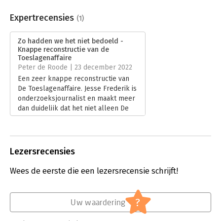
Aantal pagina's:
400
Uitgever:
De Correspondent BV
Expertrecensies
(1)
Druk:
1
Verschijningsdatum:
9-2-2021
Zo hadden we het niet bedoeld -
Knappe reconstructie van de
Hoofdrubriek:
Mens en maatschappij
Toeslagenaffaire
Jongbloed:
Belastingrecht algemeen
Peter de Roode | 23 december 2022
Een zeer knappe reconstructie van
De Toeslagenaffaire. Jesse Frederik is
onderzoeksjournalist en maakt meer
dan duidelijk dat het niet alleen De
Belastingdienst is die hier faalde.
Vele andere partijen, zoals de
Tweede Kamer, de Raad van State, de
media waren ook partner in crime.
Lezersrecensies
Het boek illustreert op pijnlijke wijze
hoe de patronen in de politiek dingen
Wees de eerste die een lezersrecensie schrijft!
vaak alleen maar erger maken in
plaats van ze op te lossen.
Lees verder
?
Uw waardering