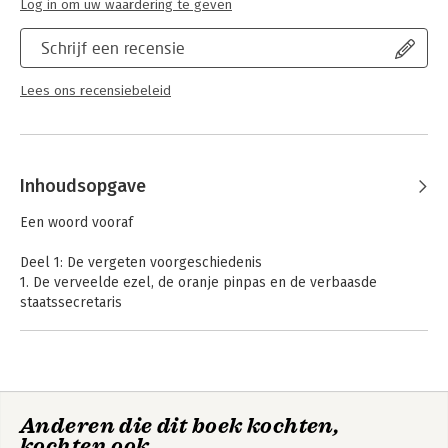
Log in om uw waardering te geven
Schrijf een recensie
Lees ons recensiebeleid
Inhoudsopgave
Een woord vooraf
Deel 1: De vergeten voorgeschiedenis
1. De verveelde ezel, de oranje pinpas en de verbaasde
staatssecretaris
2. De goede zullen onder de kwaden lijden
3. Toen de Belastingdienst ‘facilitators’ ging ‘pesten’
4. De hardvochtige wet en het schandaal met De
Appelbloesem
5. Het spelletje, niet wat er op het spel staat
Anderen die dit boek kochten,
6. De teamleider van afdeling Uitval/Uitworp heeft een plan
kochten ook