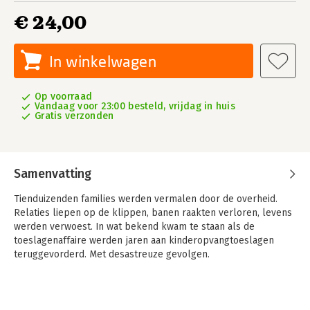
€ 24,00
In winkelwagen
Op voorraad
Vandaag voor 23:00 besteld, vrijdag in huis
Gratis verzonden
Samenvatting
Tienduizenden families werden vermalen door de overheid.
Relaties liepen op de klippen, banen raakten verloren, levens
werden verwoest. In wat bekend kwam te staan als de
toeslagenaffaire werden jaren aan kinderopvangtoeslagen
teruggevorderd. Met desastreuze gevolgen.
In een thriller van een reconstructie laat onderzoeksjournalist
Jesse Frederik zien hoe de toeslagenaffaire tot stand kwam.
Het ontluisterende antwoord: vrijwel iedereen – ministers,