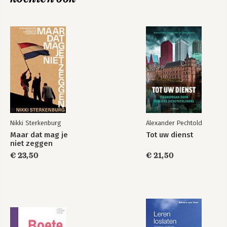
Deel 2: De bom ontploft
7. De mail waar het allemaal mee begon
8. Een sleutelfiguur in de toeslagenaffaire: Eva Gonzalés Pérez
9. ‘Een racistische jacht op onschuldige burgers’
Deel 3: De pilaren van de macht: ministerie, pers, parlement en
rechtspraak
10. De koude oorlog tussen het ministerie en de
Belastingdienst
11. Tegels lichten
12. Als de Raad van State 180 graden draait
Nikki Sterkenburg
Alexander Pechtold
Deel 4: Als de waarheid te complex blijkt
Maar dat mag je
Tot uw dienst
13. De spijkerharde conclusies van de commissie-Donner
niet zeggen
14. Hoongelach vanaf de tribune
€ 23,50
€ 21,50
15. De jacht op de staatssecretaris
Deel 5: De eindeloze nasleep
16. De rek is eruit
17. Compensatie voor iedereen
18. Aangifte tegen de eigen Belastingdienst
19. En ook de herstelregeling loopt vast