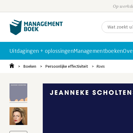
Op werkda
Uitdagingen + oplossingen
Managementboeken
Ove
Boeken
Persoonlijke effectiviteit
Roes