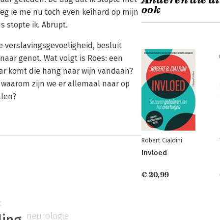
Anderen die di
ook
sloeg ie me nu toch even keihard op mijn
s stopte ik. Abrupt.
 verslavingsgevoeligheid, besluit
 naar genot. Wat volgt is Roes: een
aar komt die hang naar wijn vandaan?
 waarom zijn we er allemaal naar op
alen?
Robert Cialdini
Invloed
€ 20,99
k
neurologie
ling