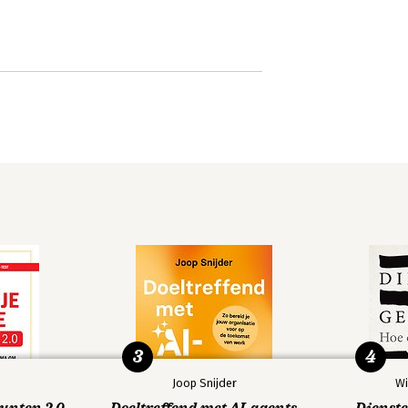
3
4
Joop Snijder
Wi