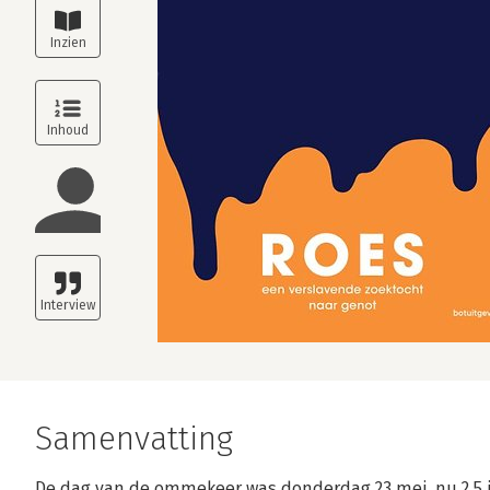
Samenvatting
De dag van de ommekeer was donderdag 23 mei, nu 2,5 j