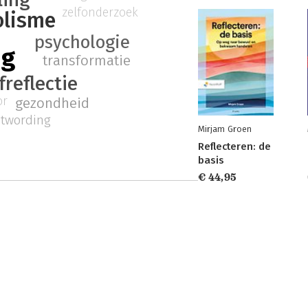
zelfonderzoek
olisme
psychologie
ng
transformatie
freflectie
or
gezondheid
twording
Mirjam Groen
Reflecteren: de
basis
€ 44,95