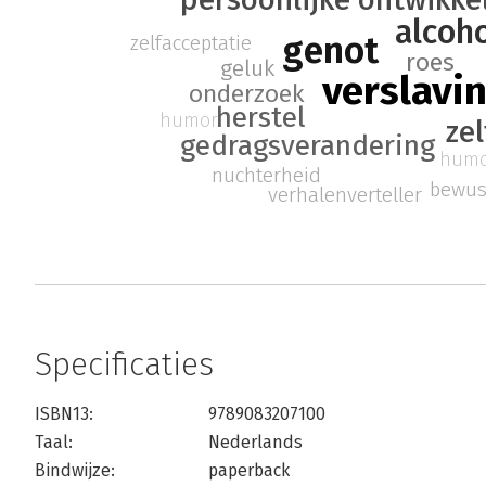
alcoh
genot
zelfacceptatie
roes
geluk
verslavi
onderzoek
herstel
humor
zel
gedragsverandering
hum
nuchterheid
bewus
verhalenverteller
Specificaties
ISBN13:
9789083207100
Taal:
Nederlands
Bindwijze:
paperback