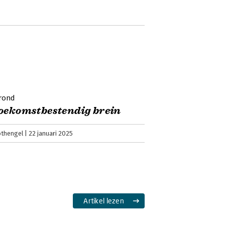
rond
oekomstbestendig brein
othengel
22 januari 2025
Artikel lezen