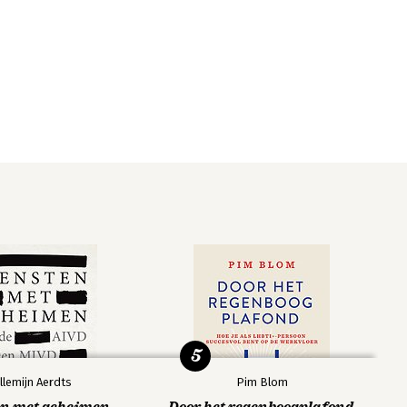
5
llemijn Aerdts
Pim Blom