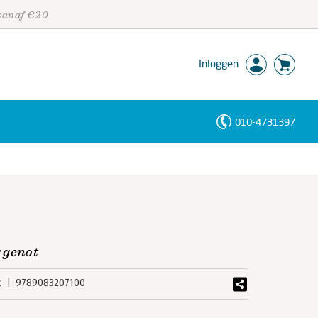
 vanaf €20
Inloggen
010-4731397
Personen
Trefwoorden
 genot
k
9789083207100