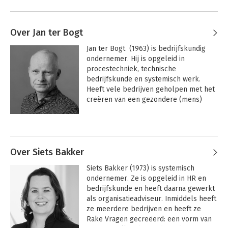
Over Jan ter Bogt
Jan ter Bogt  (1963) is bedrijfskundig 
ondernemer. Hij is opgeleid in 
procestechniek, technische 
bedrijfskunde en systemisch werk. 
Heeft vele bedrijven geholpen met het 
creëren van een gezondere (mens) 
organisatie met een significante hogere 
productiviteit, zowel in de rol als 
Andere boeken door Jan ter Bogt
consultant en als operationeel 
directeur. Deze resultaten zijn ontstaan 
door zowel de boven- als de 
Over Siets Bakker
onderstroom onder ogen te zien en 
Siets Bakker (1973) is systemisch 
deze concreet in de praktijk toe te 
ondernemer. Ze is opgeleid in HR en 
passen.
bedrijfskunde en heeft daarna gewerkt 
als organisatieadviseur. Inmiddels heeft 
ze meerdere bedrijven en heeft ze 
Rake Vragen gecreëerd: een vorm van 