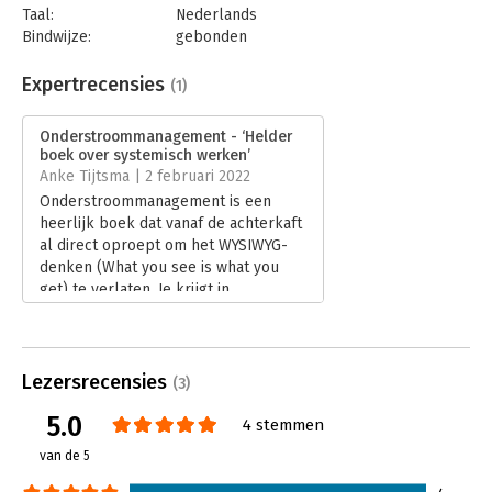
Taal:
Nederlands
Bindwijze:
gebonden
Aantal pagina's:
256
Uitgever:
Ter Bogt & Bakker
Expertrecensies
(1)
Druk:
1
Verschijningsdatum:
10-12-2021
Onderstroommanagement - ‘Helder
boek over systemisch werken’
Hoofdrubriek:
Leiderschap
Anke Tijtsma | 2 februari 2022
Onderstroommanagement is een
heerlijk boek dat vanaf de achterkaft
al direct oproept om het WYSIWYG-
denken (What you see is what you
get) te verlaten. Je krijgt in
organisaties met enige regelmaat
immers helemaal niet wat je ziet.
Lees verder
Lezersrecensies
(3)
5.0
4 stemmen
van de 5