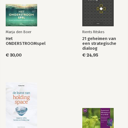
Tool 9 Nieuwe start
Deel 3: Begrippenlijst
Deel 4: Achtergronden
Marja den Boer
Rients Ritskes
Het
21 geheimen van
ONDERSTROOMspel
een strategische
Rake vragen
Rake vragen
dialoog
€ 30,00
€ 24,95
Bekijk alle boeken