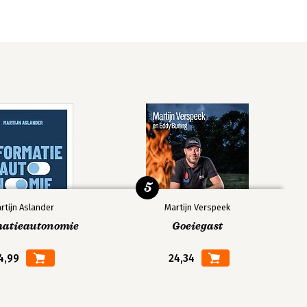
5
rtijn Aslander
Martijn Verspeek
matieautonomie
Goeiegast
4,99
24,34