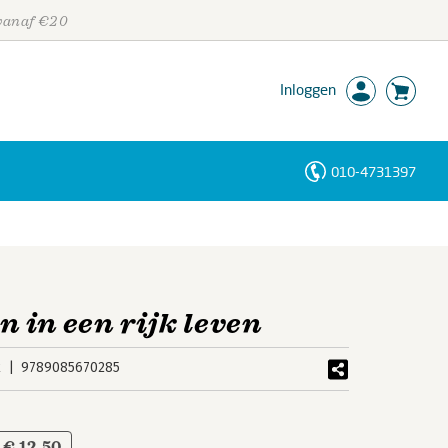
 vanaf €20
Inloggen
010-4731397
Personen
Trefwoorden
n in een rijk leven
k
9789085670285
€ 12,50