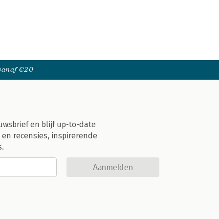
 vanaf €20
uwsbrief en blijf up-to-date
 en recensies, inspirerende
s.
Aanmelden