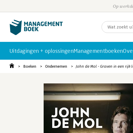
Op werkda
Uitdagingen + oplossingen
Managementboeken
Ove
Boeken
Ondernemen
John de Mol - Graven in een rijk 