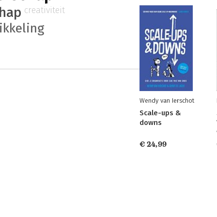
chap
creativiteit
ikkeling
Wendy van Ierschot
Scale-ups &
downs
€ 24,99