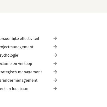
ersoonlijke effectiviteit
rojectmanagement
sychologie
eclame en verkoop
trategisch management
erandermanagement
erk en loopbaan