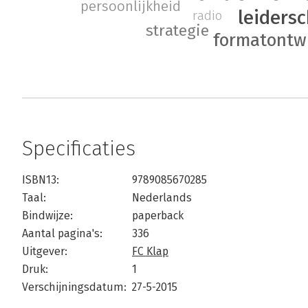
persoonlijkheid
leiders
radio
strategie
formatontw
Specificaties
ISBN13:
9789085670285
Taal:
Nederlands
Bindwijze:
paperback
Aantal pagina's:
336
Uitgever:
FC Klap
Druk:
1
Verschijningsdatum:
27-5-2015