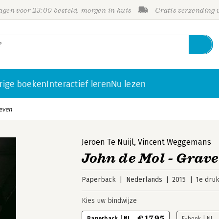
gen voor 23:00 besteld, morgen in huis
Gratis verzending
rige boeken
Interactief leren
Nu lezen
leven
Jeroen Te Nuijl
,
Vincent Weggemans
John de Mol - Grave
Paperback
Nederlands
2015
1e dru
Kies uw bindwijze
€ 17,95
Paperback | NL
E-book | NL