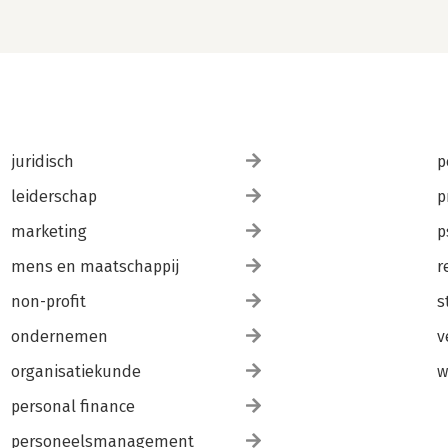
juridisch
p
leiderschap
p
marketing
p
mens en maatschappij
r
non-profit
s
ondernemen
v
organisatiekunde
w
personal finance
personeelsmanagement