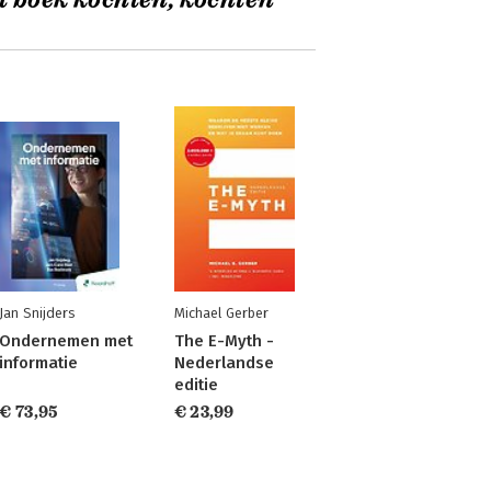
t boek kochten, kochten
Jan Snijders
Michael Gerber
Ondernemen met
The E-Myth -
informatie
Nederlandse
editie
€ 73,95
€ 23,99