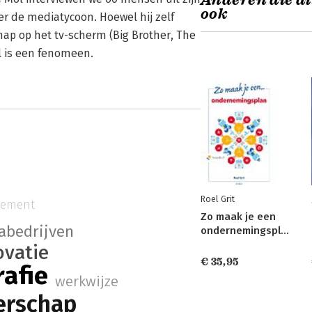
Anderen die di
ook
r de mediatycoon. Hoewel hij zelf
hap op het tv-scherm (Big Brother, The
l is een fenomeen.
Roel Grit
gement
Zo maak je een
abedrijven
ondernemingsplan
ovatie
€ 35,95
rafie
werkwijze
erschap