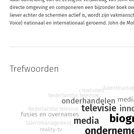
directe omgeving en componeren een bijzonder boek ove
liever achter de schermen actief is, wordt zijn vakmansc
Voice) nationaal en internationaal geroemd. John de Mo
Trefwoorden
talentmana
creativiteit
Nederlandse televisie
medi
onderhandelen
televisie
inn
Nederlandse televisie
fusies en overnames
biog
media
talentmanagement
ondernem
reality-tv