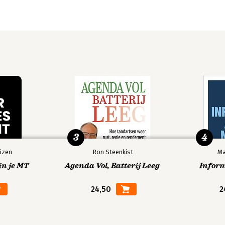
3
4
izen
Ron Steenkist
Ma
in je MT
Agenda Vol, Batterij Leeg
Infor
24,50
2