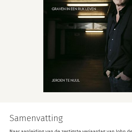
Samenvatting
Naar aanleiding van de zestigste verjaardag van John d