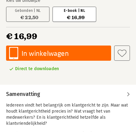
Kies uw bindwijze
Gebonden | NL
E-book | NL
€ 22,50
€ 16,99
€ 16,99
In winkelwagen
Direct te downloaden
Samenvatting
Iedereen vindt het belangrijk om klantgericht te zijn. Maar wat
houdt klantgerichtheid precies in? Wat vraagt het van
medewerkers? En is klantgerichtheid hetzelfde als
klantvriendelijkheid?
Tim, de eigenaar van een dierenspeciaalzaak, gaat in deze