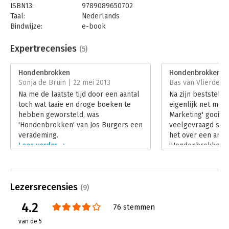
ISBN13:
9789089650702
Taal:
Nederlands
Bindwijze:
e-book
Beveiliging:
watermerk
Bestandsformaat:
epub
Expertrecensies
(5)
Aantal pagina's:
136
Uitgever:
Van Duuren Management
Hondenbrokken
Hondenbrokken
Druk:
1
Sonja de Bruin | 22 mei 2013
Bas van Vlierden |
Verschijningsdatum:
29-11-2010
Na me de laatste tijd door een aantal
Na zijn beststeller
toch wat taaie en droge boeken te
eigenlijk net men
Hoofdrubriek:
Marketing
hebben geworsteld, was
Marketing' gooit a
'Hondenbrokken' van Jos Burgers een
veelgevraagd spr
verademing.
het over een ande
Lees verder
'Hondenbrokken' 
managementroma
klantgerichtheid.
en zware kost, ma
Lezersrecensies
op een speelse m
(9)
Lees verder
4.2
76 stemmen
van de 5