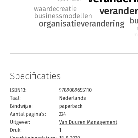
verande
waardecreatie
businessmodellen
b
organisatieverandering
m
Specificaties
ISBN13:
9789089655110
Taal:
Nederlands
Bindwijze:
paperback
Aantal pagina's:
224
Uitgever:
Van Duuren Management
Druk:
1