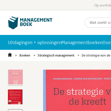
Op werkda
Uitdagingen + oplossingen
Managementboeken
Ove
Boeken
Strategisch management
De strategie van de 