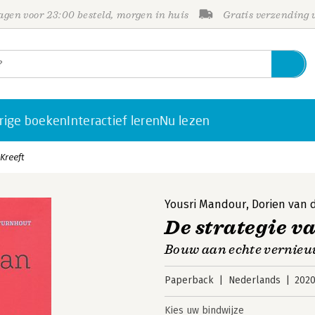
gen voor 23:00 besteld, morgen in huis
Gratis verzending
rige boeken
Interactief leren
Nu lezen
Kreeft
Yousri Mandour
,
Dorien van 
De strategie v
Bouw aan echte vernie
Paperback
Nederlands
202
Kies uw bindwijze