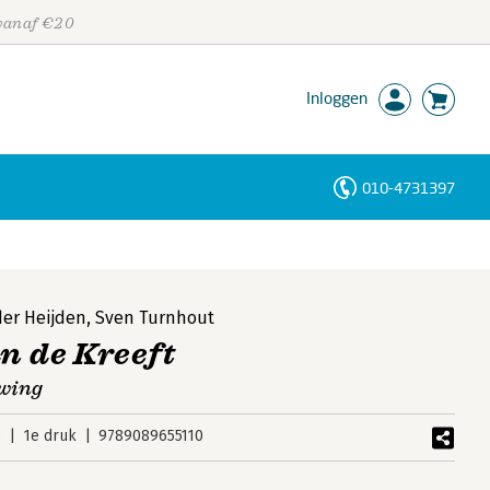
 vanaf €20
Inloggen
010-4731397
Personen
Trefwoorden
der Heijden
,
Sven Turnhout
an de Kreeft
uwing
0
1e druk
9789089655110