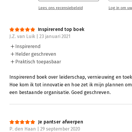
Lees ons recensiebeleid
Log in om uw
Kreeften hebben geen last van ‘inatte
Bert Peene | 13 oktober 2020
Inspirerend top boek
J.Z. van Luik | 23 januari 2021
Over organisatievernieuwing is in de loop de
Desondanks blijkt echte vernieuwing lastig
Inspirerend
staan wetten in de weg en praktische bezwa
Helder geschreven
honderd jaar geleden al. Mogelijk is het ech
Praktisch toepasbaar
Dorien van der Heijden en Sven Turnhout lat
realiseren van echte vernieuwing’. Hun bela
Inspirerend boek over leiderschap, vernieuwing en to
echt vernieuwen onzekerheid en kwetsbaar
Hoe kom ik tot innovatie en hoe zet ik mijn plannen om
Lees verder
een bestaande organisatie. Goed geschreven.
Je pantser afwerpen
P. den Haan | 29 september 2020