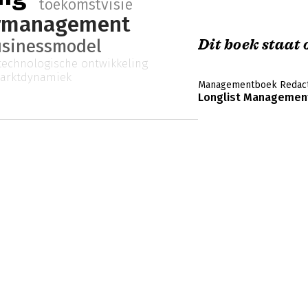
toekomstvisie
rmanagement
usinessmodel
Dit boek staat o
technologische ontwikkeling
arktdynamiek
Managementboek Redact
Longlist Management