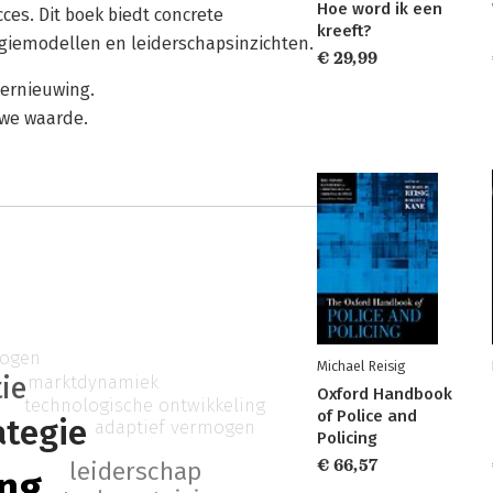
Hoe word ik een
ces. Dit boek biedt concrete
kreeft?
giemodellen en leiderschapsinzichten.
€ 29,99
vernieuwing.
uwe waarde.
mogen
Michael Reisig
marktdynamiek
ie
Oxford Handbook
technologische ontwikkeling
of Police and
ategie
adaptief vermogen
Policing
€ 66,57
leiderschap
ing