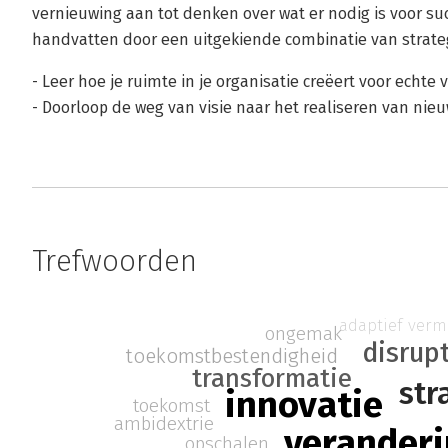
vernieuwing aan tot denken over wat er nodig is voor suc
handvatten door een uitgekiende combinatie van strate
- Leer hoe je ruimte in je organisatie creëert voor echte 
- Doorloop de weg van visie naar het realiseren van nie
Trefwoorden
adaptief ver
ongemak
disrupt
toekomstbestendigheid
transformatie
str
innovatie
toekomst
ambidextrie
verander
opschalen