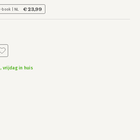
€ 23,99
E-book | NL
 vrijdag in huis