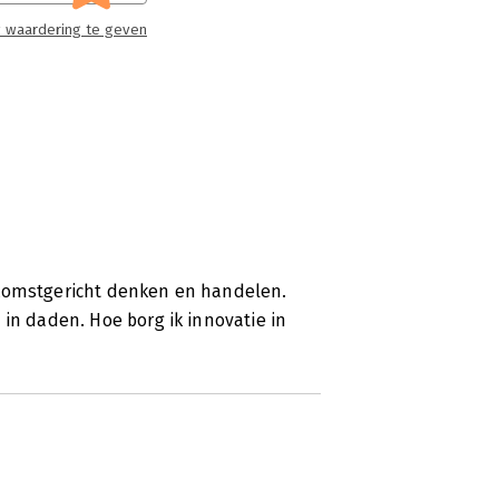
 waardering te geven
ntional blindness’
r jaren al het nodige geschreven.
 te realiseren. Tussen droom en daad
ren, dichtte Willem Elsschot ruim
ter wel; dat willen Yousri Mandour,
en zien met hun ‘klantreis voor het
ngrijkste boodschap: accepteer dat
ekomstgericht denken en handelen.
heid met zich meebrengt.
 in daden. Hoe borg ik innovatie in