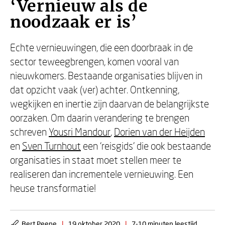
‘Vernieuw als de
noodzaak er is’
Echte vernieuwingen, die een doorbraak in de
sector teweegbrengen, komen vooral van
nieuwkomers. Bestaande organisaties blijven in
dat opzicht vaak (ver) achter. Ontkenning,
wegkijken en inertie zijn daarvan de belangrijkste
oorzaken. Om daarin verandering te brengen
schreven
Yousri Mandour
,
Dorien van der Heijden
en
Sven Turnhout
een ‘reisgids’ die ook bestaande
organisaties in staat moet stellen meer te
realiseren dan incrementele vernieuwing. Een
heuse transformatie!
Bert Peene
|
19 oktober 2020
|
7-10 minuten leestijd