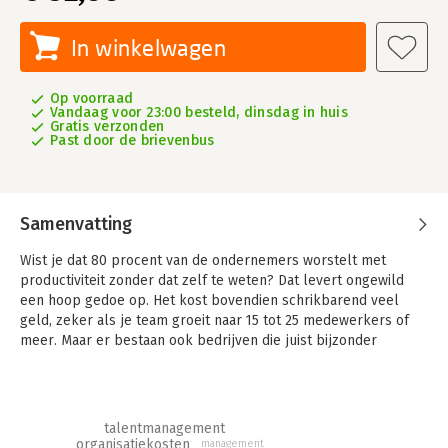
In winkelwagen
Op voorraad
Vandaag voor 23:00 besteld, dinsdag in huis
Gratis verzonden
Past door de brievenbus
Samenvatting
Wist je dat 80 procent van de ondernemers worstelt met
productiviteit zonder dat zelf te weten? Dat levert ongewild
een hoop gedoe op. Het kost bovendien schrikbarend veel
geld, zeker als je team groeit naar 15 tot 25 medewerkers of
meer. Maar er bestaan ook bedrijven die juist bijzonder
productief zijn. Zij doen het twee tot vijf keer beter dan de
rest. Deze kopgroep doet slechts één ding anders: zij
besteden allemaal structureel aandacht aan een vaste set van
managementwerkwijzen. Zo werken ze bijvoorbeeld met een
talentmanagement
kernteam en dragen ze liefdevol leiderschap breed en actief
organisatiekosten
management