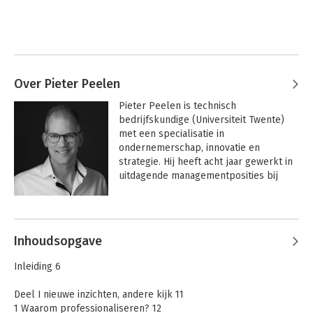
Over Pieter Peelen
Pieter Peelen is technisch 
bedrijfskundige (Universiteit Twente) 
met een specialisatie in 
ondernemerschap, innovatie en 
strategie. Hij heeft acht jaar gewerkt in 
uitdagende managementposities bij 
KLM.

In 2010 richtte hij No Nonsancy op 
waarmee hij mkb-bedrijven in de ‘beter 
Inhoudsopgave
is meer’-fase helpt om professioneler 
en productiever te worden. 

Inleiding 6
Pieter heeft 25 jaar ervaring in zijn vak, 
Deel I nieuwe inzichten, andere kijk 11
250 mkb-bedrijven geholpen en 
1 Waarom professionaliseren? 12