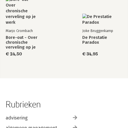
Marjo Crombach
Joke Bruggenkamp
Bore-out - Over
De Prestatie
chronische
Paradox
verveling op je
werk
€ 24,50
€ 34,95
Rubrieken
advisering
algemeen management