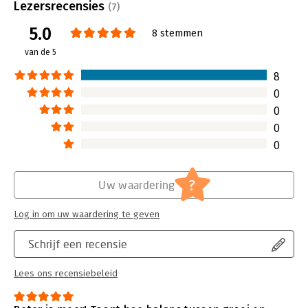
Uitgever:
Van Duuren Management
Lezersrecensies
(7)
Druk:
1
5.0
Verschijningsdatum:
11-7-2024
8 stemmen
van de 5
Hoofdrubriek:
Ondernemen
8
0
0
0
0
?
Uw waardering
Log in om uw waardering te geven
Schrijf een recensie
Lees ons recensiebeleid