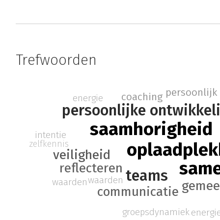
Trefwoorden
persoonlijk
coaching
energie
persoonlijke ontwikkel
saamhorigheid
intentie
zelfkennis
oplaadplek
veiligheid
sam
reflecteren
teams
waarden
waarden
gemee
communicatie
groepsdynamiek
energi