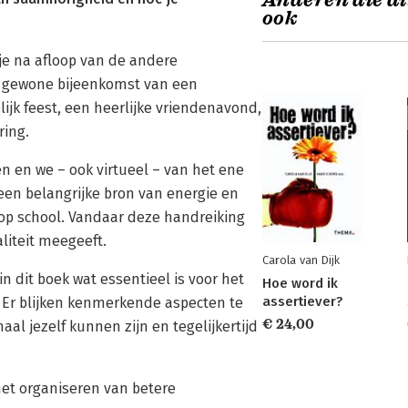
Anderen die di
ook
je na afloop van de andere
n gewone bijeenkomst van een
elijk feest, een heerlijke vriendenavond,
ring.
n en we – ook virtueel – van het ene
een belangrijke bron van energie en
 of op school. Vandaar deze handreiking
liteit meegeeft.
Carola van Dijk
n dit boek wat essentieel is voor het
Hoe word ik
assertiever?
 Er blijken kenmerkende aspecten te
€ 24,00
al jezelf kunnen zijn en tegelijkertijd
het organiseren van betere