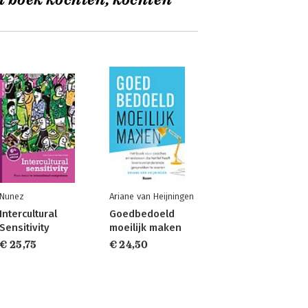
t boek kochten, kochten
Nunez
Ariane van Heijningen
Intercultural
Goedbedoeld
Sensitivity
moeilijk maken
€ 25,75
€ 24,50