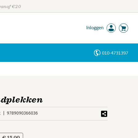
 vanaf €20
Inloggen
010-4731397
Personen
Trefwoorden
adplekken
k
9789090366036
€ 15,00