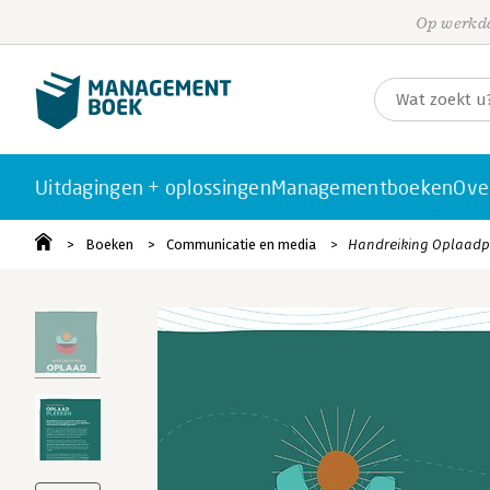
Op werkda
Uitdagingen + oplossingen
Managementboeken
Ove
Boeken
Communicatie en media
Handreiking Oplaadp