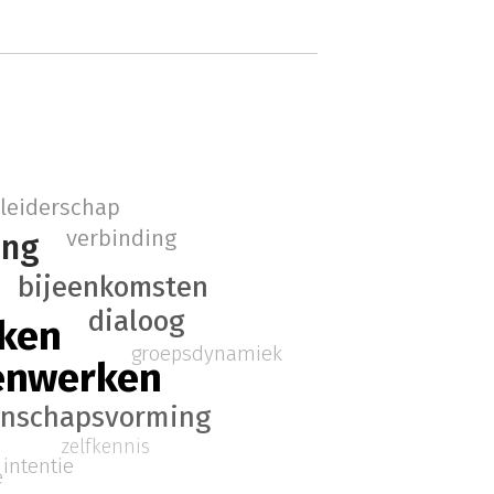
 leiderschap
verbinding
ing
bijeenkomsten
dialoog
ken
groepsdynamiek
enwerken
nschapsvorming
zelfkennis
intentie
e