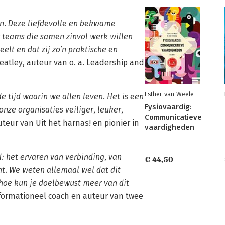
n. Deze liefdevolle en bekwame
 teams die samen zinvol werk willen
elt en dat zij zo’n praktische en
atley, auteur van o. a. Leadership and
Esther van Weele
e tijd waarin we allen leven. Het is een
Fysiovaardig:
nze organisaties veiliger, leuker,
Communicatieve
uteur van Uit het harnas! en pionier in
vaardigheden
d: het ervaren van verbinding, van
€ 44,50
nt. We weten allemaal wel dat dit
 hoe kun je doelbewust meer van dit
formationeel coach en auteur van twee