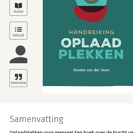
Samenvatting
Oplaadplekken voor mensen! Een boek over de kracht va