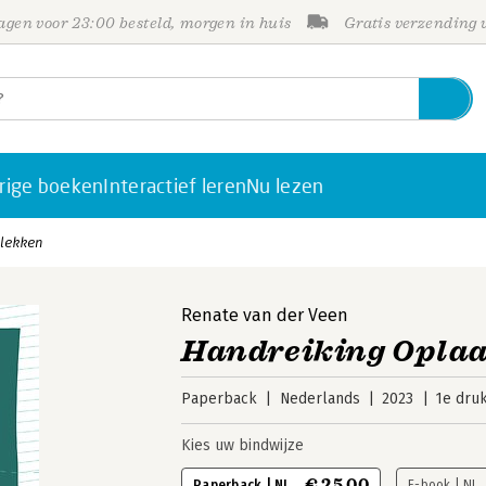
gen voor 23:00 besteld, morgen in huis
Gratis verzending
rige boeken
Interactief leren
Nu lezen
lekken
Renate van der Veen
Handreiking Opla
Paperback
Nederlands
2023
1e dru
Kies uw bindwijze
€ 25,00
Paperback | NL
E-book | NL