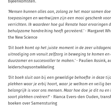
bijeenkomsten.
'Mensen kunnen alles aan, zolang ze het maar samen doe
toepassingen en werkwijzen zijn een mooi geschenk voor
verrichten. Ik waardeer hoe gul Renate haar ervaringen de
behulpzame handreiking heeft gecreëerd.'
- Margaret Whe
the New Science
'Dit boek komt op het juiste moment in de zeer uitdagend
uitnodiging om vanuit zelfzorg in beweging te komen en o
duurzamer en succesvoller te maken.'
- Paulien Assink, a
leiderschapsontwikkeling
'Dit boek sluit aan bij een geweldige behoefte in deze tij
plekken waar je erbij hoort, waar je welkom en veilig be
belangrijk is voor ons mensen. Maar hoe doe je dit nu en
soort plekken creëren?'
- Rianca Evers-den Ouden, trans
boeken over Samensturing