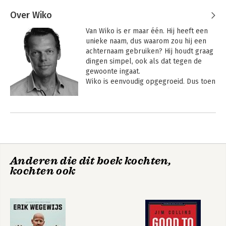
Over Wiko
Van Wiko is er maar één. Hij heeft een 
unieke naam, dus waarom zou hij een 
achternaam gebruiken? Hij houdt graag 
dingen simpel, ook als dat tegen de 
gewoonte ingaat.

Wiko is eenvoudig opgegroeid. Dus toen 
hij na zijn studie ging werken bij grote 
bedrijven, was hij verbaasd hoe 
ingewikkeld mensen met elkaar 
samenwerken. Hij heeft dat nooit 
begrepen en altijd geprobeerd dat te 
verbeteren. Hij heeft in verschillende 
functies gewerkt (kwaliteit, productie, 
Anderen die dit boek kochten,
logistiek, sales, management) en in 
kochten ook
verschillende sectoren, zowel in 
loondienst alsook als ondernemer. Hij 
werkte voor bedrijven als Plukon, 
Unilever, UnieKaas, Stegeman, Arizona 
Iced Tea en PeopleSelect. Dat lijstje 
wordt aangevuld met tientallen grote 