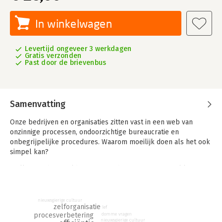
In winkelwagen
Levertijd ongeveer 3 werkdagen
Gratis verzonden
Past door de brievenbus
Samenvatting
Onze bedrijven en organisaties zitten vast in een web van
onzinnige processen, ondoorzichtige bureaucratie en
onbegrijpelijke procedures. Waarom moeilijk doen als het ook
simpel kan?
Welkom in de wereld van eenvoud. Terug naar simpel laat zien
dat het succes van vernieuwingen altijd te danken is aan hun
eenvoud. Ga maar na: contactloos betalen, agile werken, vooraf
ingevulde belastingformulieren, de QR-code, online inchecken,
nieuwsgierige cultuur
zelforganisatie
de rotonde, 3d-printers, zeecontainers, AirBNB, prefab bouwen,
lef
procesverbetering
domme vragen
Digid, meer autonomie op de werkvloer: simpel werkt altijd en
nieuwsgierige cultuur