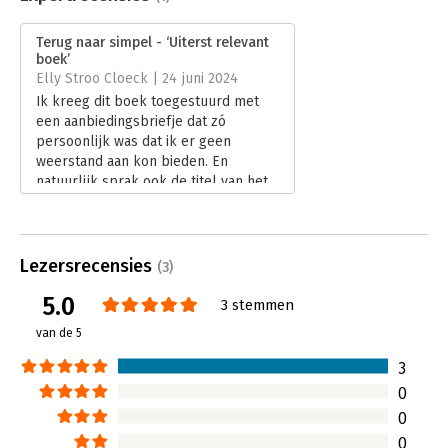
Druk:
1
Verschijningsdatum:
1-3-2024
Terug naar simpel - ‘Uiterst relevant
boek’
Hoofdrubriek:
Organisatiekunde
Elly Stroo Cloeck | 24 juni 2024
Ik kreeg dit boek toegestuurd met
een aanbiedingsbriefje dat zó
persoonlijk was dat ik er geen
weerstand aan kon bieden. En
natuurlijk sprak ook de titel van het
boek me aan: wie houdt er niet van
simpel? Auteur Wiko slaagt erin om
in ‘Terug naar simpel’ zijn betoog op
een simpele en toch effectieve
Lezersrecensies
(3)
manier te verkopen.
5.0
Lees verder
3 stemmen
van de 5
3
0
0
0