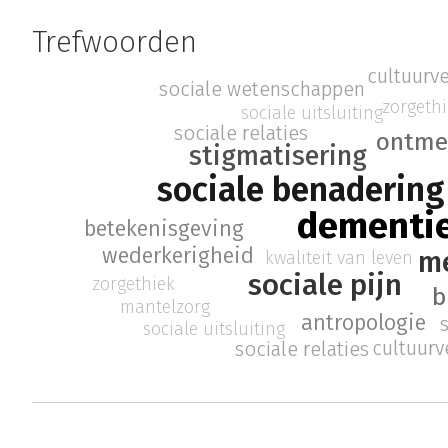
Trefwoorden
cultuurv
sociale wetenschappen
zorgeth
sociale uitsluiting
sociale relaties
ontmen
stigmatisering
sociale benadering
dementi
betekenisgeving
wederkerigheid
me
kwaliteit van leven
sociale pijn
zorgethiek
b
mantelzorg
antropologie
sociale uitsluiting
cultuurv
sociale relaties