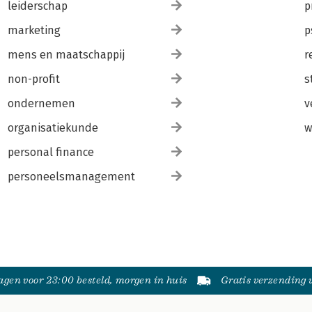
leiderschap
p
marketing
p
mens en maatschappij
r
non-profit
s
ondernemen
v
organisatiekunde
w
personal finance
personeelsmanagement
gen voor 23:00 besteld, morgen in huis
Gratis verzending