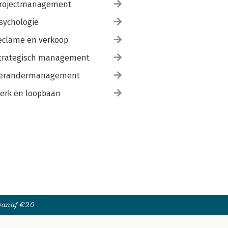
rojectmanagement
sychologie
eclame en verkoop
trategisch management
erandermanagement
erk en loopbaan
 vanaf €20