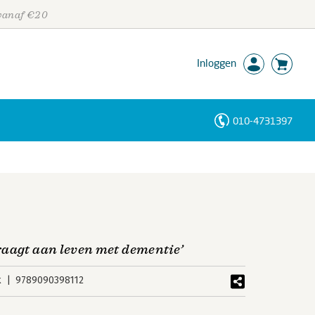
 vanaf €20
Inloggen
010-4731397
Personen
Trefwoorden
raagt aan leven met dementie’
k
9789090398112