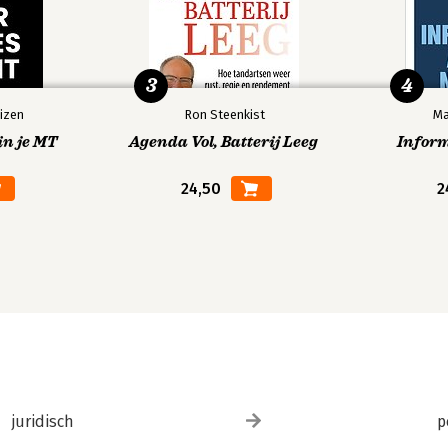
3
4
izen
Ron Steenkist
Ma
in je MT
Agenda Vol, Batterij Leeg
Infor
24,50
2
juridisch
p