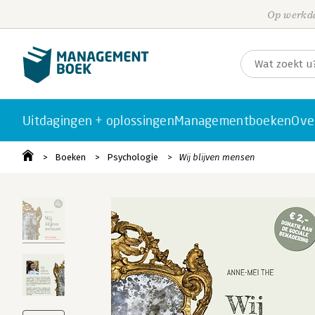
Op werkda
Uitdagingen + oplossingen
Managementboeken
Ove
Boeken
Psychologie
Wij blijven mensen