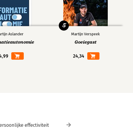
5
rtijn Aslander
Martijn Verspeek
matieautonomie
Goeiegast
4,99
24,34
ersoonlijke effectiviteit