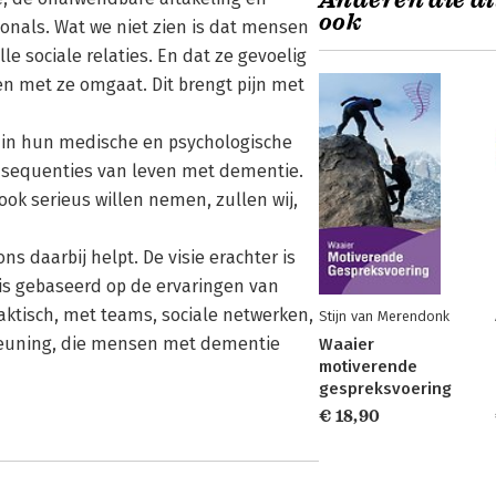
Anderen die di
ook
onals. Wat we niet zien is dat mensen
 sociale relaties. En dat ze gevoelig
 en met ze omgaat. Dit brengt pijn met
 in hun medische en psychologische
nsequenties van leven met dementie.
k serieus willen nemen, zullen wij,
s daarbij helpt. De visie erachter is
is gebaseerd op de ervaringen van
ktisch, met teams, sociale netwerken,
Stijn van Merendonk
steuning, die mensen met dementie
Waaier
motiverende
gespreksvoering
€ 18,90