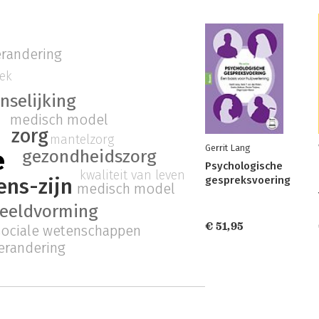
erandering
iek
selijking
medisch model
zorg
mantelzorg
Gerrit Lang
e
gezondheidszorg
Psychologische
kwaliteit van leven
gespreksvoering
ns-zijn
medisch model
eeldvorming
€ 51,95
sociale wetenschappen
erandering