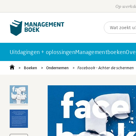
Op werkda
Uitdagingen + oplossingen
Managementboeken
Ove
Boeken
Ondernemen
Facebook - Achter de schermen