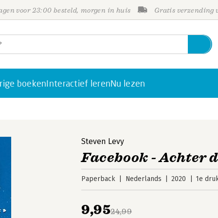
gen voor 23:00 besteld, morgen in huis
Gratis verzending
rige boeken
Interactief leren
Nu lezen
Steven Levy
Facebook - Achter 
Paperback
Nederlands
2020
1e dru
9,95
24,99