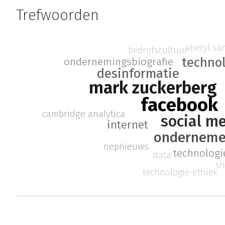
Trefwoorden
sheryl sa
bedrijfscultuur
techno
ondernemingsbiografie
desinformatie
mark zuckerberg
facebook
cambridge analytica
social m
internet
onderneme
nepnieuws
technologi
data
sh
technologie-ethiek