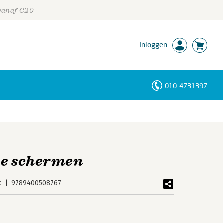
 vanaf €20
Inloggen
010-4731397
Personen
Trefwoorden
de schermen
k
9789400508767