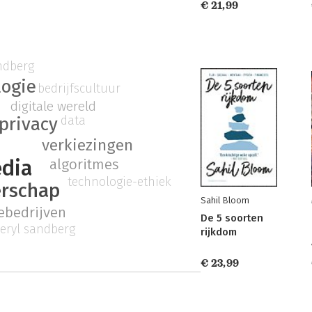
€ 21,99
ndberg
logie
bedrijfscultuur
digitale wereld
data
privacy
verkiezingen
edia
algoritmes
technologie-ethiek
rschap
Sahil Bloom
ebedrijven
De 5 soorten
eryl sandberg
rijkdom
€ 23,99