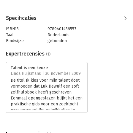
Specificaties
ISBN13:
9789401436557
Taal:
Nederlands
Bindwijze:
gebonden
Aantal pagina's:
216
Uitgever:
LannooCampus
Expertrecensies
(1)
Druk:
30
Verschijningsdatum:
28-5-2024
Talent is een keuze
Linda Huijsmans | 30 november 2009
Hoofdrubriek:
Psychologie
De titel Ik kies voor mijn talent doet
vermoeden dat Luk Dewulf een soft
zelfhulpboek heeft geschreven.
Eenmaal opengeslagen blijkt het een
praktische gids voor een zoektocht
naar persoonlijke ontwikkeling te
zijn. Dewulf belicht het fenomeen
talent van alle kanten en schetst de
omstandigheden waarin dat het best