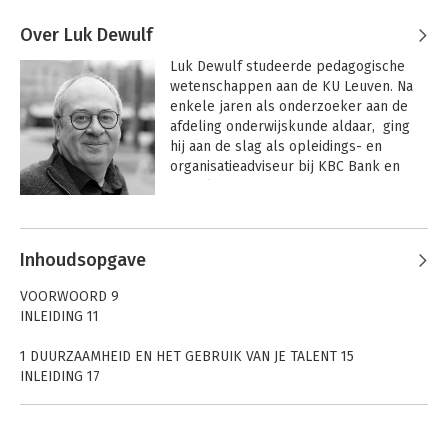
Over Luk Dewulf
Luk Dewulf studeerde pedagogische 
wetenschappen aan de KU Leuven. Na 
enkele jaren als onderzoeker aan de 
afdeling onderwijskunde aldaar,  ging 
hij aan de slag als opleidings- en 
organisatieadviseur bij KBC Bank en 
Verzekeringen. Later werd hij door 
hoogleraar Joseph Kessels uitgenodigd 
Andere boeken door Luk Dewulf
om mee het adviesbureau Kessels & 
Smit, The Learning Company, op te 
Inhoudsopgave
richten in België. Tijdens vele reizen 
naar de VS verdiepte hij zich in 
VOORWOORD 9
appreciative inquiry, positieve 
INLEIDING 11
psychologie en talentontwikkeling.

1 DUURZAAMHEID EN HET GEBRUIK VAN JE TALENT 15
Luk is auteur van diverse boeken over 
INLEIDING 17
talent en burn-out. Zijn boek Ik kies 
DUURZAAM OMSPRINGEN MET NATUURLIJKE BRONNEN 17
voor mijn talent bereikte in 2024 de 30e 
INZICHTEN UIT DE POSITIEVE PSYCHOLOGIE 18
druk. Het boek Stop burn-out (met co-
Doen waar je goed in bent 20
auteur Guido Vangronsveld) won in 2012 