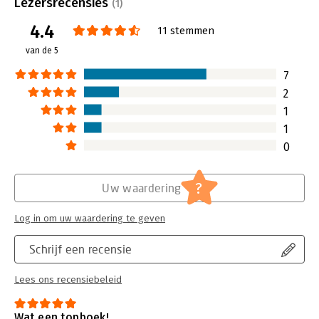
Lezersrecensies
tot bloei komt. Om de theorie tot
(1)
leven te brengen, noemt hij vele
4.4
11 stemmen
voorbeelden en voegt vragenlijsten
bij om zelf in te vullen.
van de 5
Lees verder
7
2
1
1
0
?
Uw waardering
Log in om uw waardering te geven
Schrijf een recensie
Lees ons recensiebeleid
Wat een topboek!