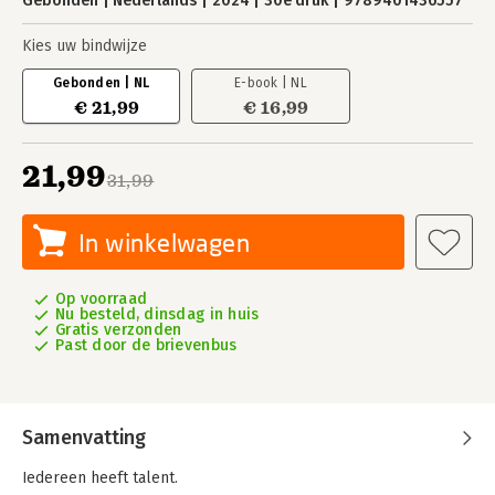
Gebonden
Nederlands
2024
30e druk
9789401436557
Kies uw bindwijze
Gebonden | NL
E-book | NL
€ 21,99
€ 16,99
21,99
31,99
In winkelwagen
Op voorraad
Nu besteld, dinsdag in huis
Gratis verzonden
Past door de brievenbus
Samenvatting
Iedereen heeft talent.