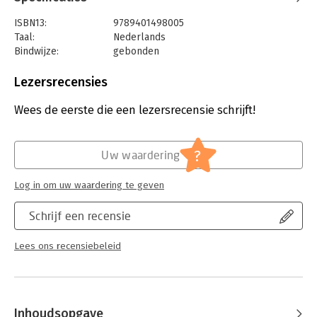
ISBN13:
9789401498005
Taal:
Nederlands
Bindwijze:
gebonden
Aantal pagina's:
192
Uitgever:
LannooCampus
Lezersrecensies
Druk:
1
Verschijningsdatum:
16-4-2024
Wees de eerste die een lezersrecensie schrijft!
Hoofdrubriek:
Marketing
?
Uw waardering
Log in om uw waardering te geven
Schrijf een recensie
Lees ons recensiebeleid
Inhoudsopgave