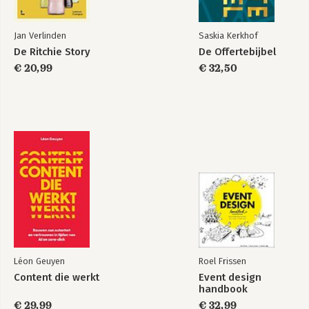
Goesting hebben en gewoon doen! 183
Nabeschouwing 187
Jan Verlinden
Saskia Kerkhof
Bibliografie 189
De Ritchie Story
De Offertebijbel
Een woord van dank 189
€ 20,99
€ 32,50
Léon Geuyen
Roel Frissen
Content die werkt
Event design
handbook
€ 29,99
€ 32,99