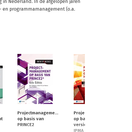
ng in Nederland. In de afgelopen jaren 
ct- en programmamanagement (o.a. 
Projectmanagement
Projectmanagement
t
op basis van
op basis van ICB
PRINCE2
versie 4 - IPMA B,
IPMA C, IPMA-D ,