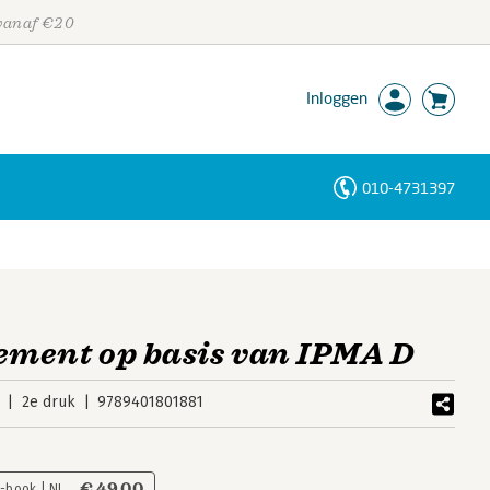
 vanaf €20
Inloggen
010-4731397
Personen
Trefwoorden
ment op basis van IPMA D
2e druk
9789401801881
€ 49,00
E-book | NL