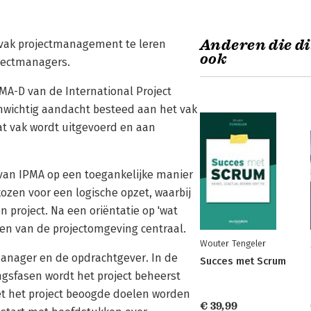
Anderen die di
t vak projectmanagement te leren
ook
ojectmanagers.
MA-D van de International Project
nwichtig aandacht besteed aan het vak
 vak wordt uitgevoerd en aan
an IPMA op een toegankelijke manier
kozen voor een logische opzet, waarbij
 project. Na een oriëntatie op 'wat
nnen van de projectomgeving centraal.
Wouter Tengeler
manager en de opdrachtgever. In de
Succes met Scrum
ingsfasen wordt het project beheerst
et het project beoogde doelen worden
€ 39,99