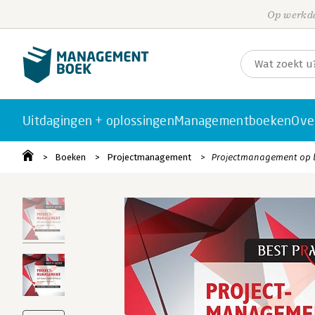
Op werkda
Uitdagingen + oplossingen
Managementboeken
Ove
Boeken
Projectmanagement
Projectmanagement op b