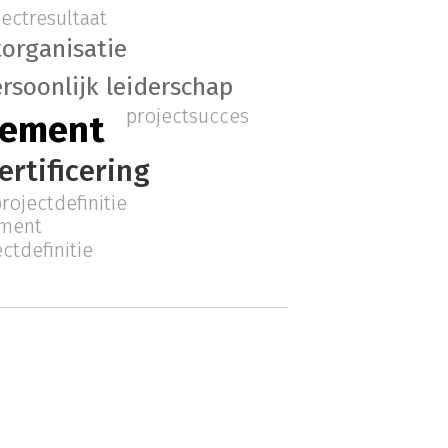
jectresultaat
torganisatie
rsoonlijk leiderschap
projectsucces
gement
ertificering
rojectdefinitie
ement
ctdefinitie