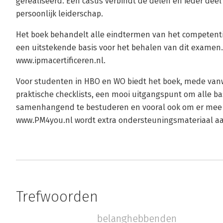
gerealiseerd. Een casus verbindt de delen en ieder dee
persoonlijk leiderschap.
Het boek behandelt alle eindtermen van het competenti
een uitstekende basis voor het behalen van dit examen. 
www.ipmacertificeren.nl.
Voor studenten in HBO en WO biedt het boek, mede van
praktische checklists, een mooi uitgangspunt om alle 
samenhangend te bestuderen en vooral ook om er mee a
www.PM4you.nl wordt extra ondersteuningsmateriaal a
Trefwoorden
belanghebbenden