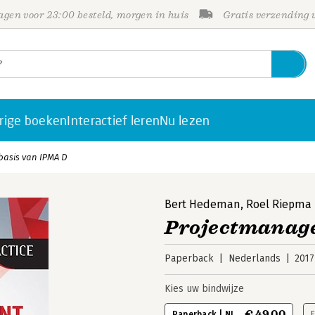
gen voor 23:00 besteld, morgen in huis
Gratis verzending
rige boeken
Interactief leren
Nu lezen
asis van IPMA D
Bert Hedeman
,
Roel Riepma
Projectmanage
Paperback
Nederlands
2017
Kies uw bindwijze
€ 49,00
Paperback | NL