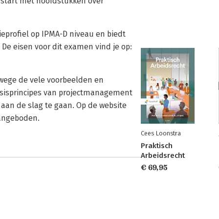
l start met hoofdstukken over
eprofiel op IPMA-D niveau en biedt
De eisen voor dit examen vind je op:
wege de vele voorbeelden en
basisprincipes van projectmanagement
an de slag te gaan. Op de website
angeboden.
Cees Loonstra
Praktisch
Arbeidsrecht
€ 69,95