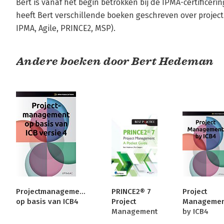
Bert is vanaf het begin betrokken bij de IPMA-certificeri
heeft Bert verschillende boeken geschreven over proje
IPMA, Agile, PRINCE2, MSP).
Andere boeken door Bert Hedeman
Projectmanagement
PRINCE2® 7
Project
op basis van ICB4
Project
Managemen
Management
by ICB4