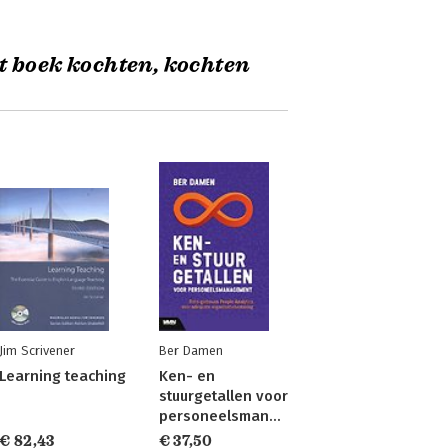
t boek kochten, kochten
Jim Scrivener
Ber Damen
Learning teaching
Ken- en
stuurgetallen voor
personeelsmanagement
€ 82,43
€ 37,50