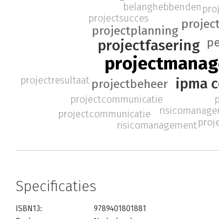
belanghebbenden
pro
projectsucces
projec
projectplanning
pe
projectfasering
projectmana
projectresultaat
ipma c
projectbeheer
p
projectcommunicatie
risicomanag
projectcommunicatie
proje
risicomanagement
Specificaties
ISBN13:
9789401801881