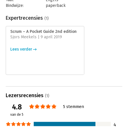
Bindwijze:
paperback
Aantal pagina's:
120
Uitgever:
Van Haren Publishing B.V.
Expertrecensies
(1)
Druk:
3
Verschijningsdatum:
30-4-2021
Scrum – A Pocket Guide 2nd edition
Sjors Meekels | 9 april 2019
Hoofdrubriek:
Projectmanagement
Serie:
Best practice
Lees verder
Lezersrecensies
(1)
4.8
5 stemmen
van de 5
4