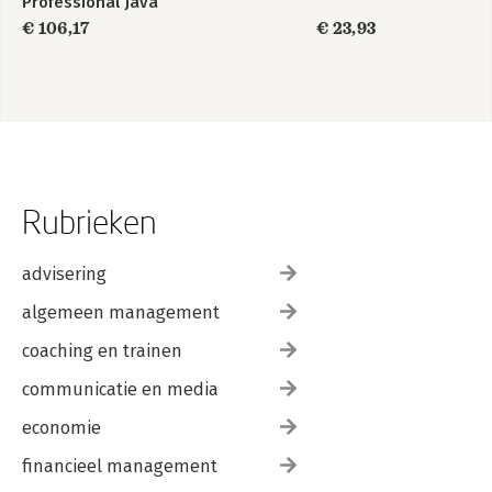
Professional Java
SE 17 Developer
€ 106,17
€ 23,93
Certification Kit:
Exam 1Z0-829
Rubrieken
advisering
algemeen management
coaching en trainen
communicatie en media
economie
financieel management