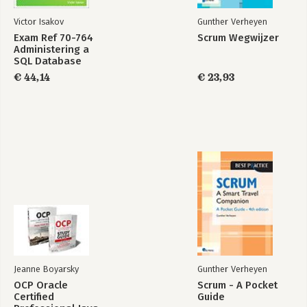
Victor Isakov
Gunther Verheyen
Exam Ref 70-764
Scrum Wegwijzer
Administering a
SQL Database
Infrastructure
€ 44,14
€ 23,93
Jeanne Boyarsky
Gunther Verheyen
OCP Oracle
Scrum - A Pocket
Certified
Guide