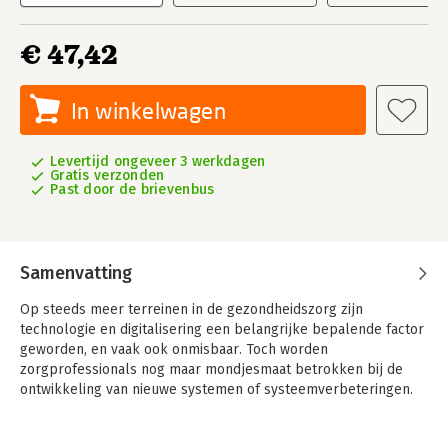
€ 47,42
In winkelwagen
Levertijd ongeveer 3 werkdagen
Gratis verzonden
Past door de brievenbus
Samenvatting
Op steeds meer terreinen in de gezondheidszorg zijn
technologie en digitalisering een belangrijke bepalende factor
geworden, en vaak ook onmisbaar. Toch worden
zorgprofessionals nog maar mondjesmaat betrokken bij de
ontwikkeling van nieuwe systemen of systeemverbeteringen.
De auteurs van dit boek houden een pleidooi voor het
betrokken zijn van de zorgprofessionals in het hele traject van