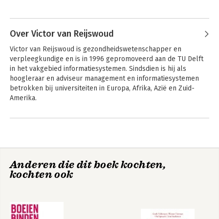
Andere boeken door Vera Molenaar
Over Victor van Reijswoud
Victor van Reijswoud is gezondheidswetenschapper en 
verpleegkundige en is in 1996 gepromoveerd aan de TU Delft 
in het vakgebied informatiesystemen. Sindsdien is hij als 
hoogleraar en adviseur management en informatiesystemen 
betrokken bij universiteiten in Europa, Afrika, Azië en Zuid-
Amerika.
Digibeter - Data,
Digibeter - Data,
processen en
processen en
systemen in de
systemen in de
zorg
zorg
Anderen die dit boek kochten,
kochten ook
Bekijk alle boeken