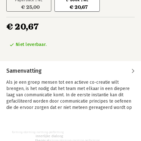
Paperback | NL
E-book | NL
€ 25,00
€ 20,67
€ 20,67
Niet leverbaar.
Samenvatting
Als je een groep mensen tot een actieve co-creatie wilt
brengen, is het nodig dat het team met elkaar in een diepere
laag van communicatie komt. In de eerste instantie kan dit
gefaciliteerd worden door communicatie principes te oefenen
die de ervoor zorgen dat er niet meteen gereageerd wordt op
elkaar: projecties, eigen wereldbeelden en aannames
blokkeren dan het open spreken en luisteren. Door reflectie in
te lassen en de kwaliteit van spreken en luisteren te verhogen
ontstaat een ingang tot deze diepere laag van communicatie.
forming-storming-norming-performing
innerlijke dialoog
theory u
forming-storming-norming-performing