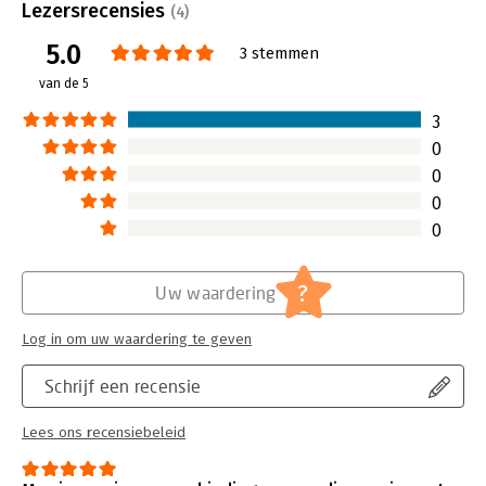
Bestandsformaat:
epub
Lezersrecensies
(4)
Aantal pagina's:
73
5.0
Uitgever:
Veroniquekilian.nl
3 stemmen
Druk:
1
van de 5
Verschijningsdatum:
26-1-2015
3
Hoofdrubriek:
Algemeen management
0
0
0
0
?
Uw waardering
Log in om uw waardering te geven
Schrijf een recensie
Lees ons recensiebeleid