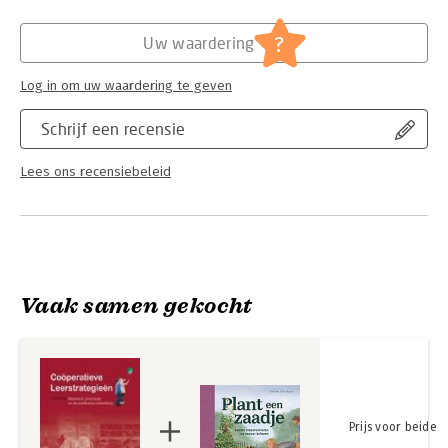
is de geheel vernieuwde opvolger van 'Structureel Coöperatief
Hoofdrubriek:
Schoolboeken
Leren'. Inclusief cd-rom met maar liefst 72 printbare
?
Uw waardering
werkbladen!
Log in om uw waardering te geven
Schrijf een recensie
Lees ons recensiebeleid
Vaak samen gekocht
Prijs voor beide