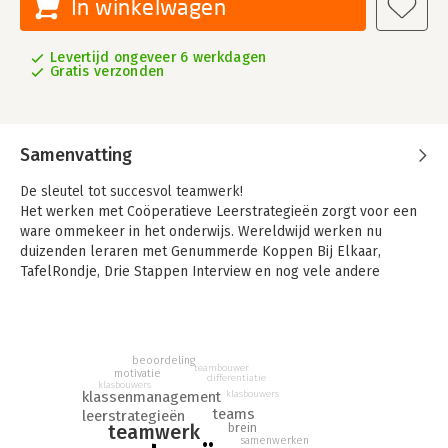
In winkelwagen
Levertijd ongeveer 6 werkdagen
Gratis verzonden
Samenvatting
De sleutel tot succesvol teamwerk!
Het werken met Coöperatieve Leerstrategieën zorgt voor een
ware ommekeer in het onderwijs. Wereldwijd werken nu
duizenden leraren met Genummerde Koppen Bij Elkaar,
TafelRondje, Drie Stappen Interview en nog vele andere
Didactische Structuren. De resultaten zijn verbluffend.
Schoolse prestaties gaan omhoog, onderlinge relaties tussen
leerlingen verbeteren, hogere denkvaardigheden worden
ontwikkeld en het pedagogische klimaat op de school
beoordeling
teambouwer
kenmerkt zich door een veilige en zorgzame leeromgeving. De
motivatie
differentiatie
klasbouwers
talrijke suggesties en ideeën uit dit boek maken het de leraar
klassenmanagement
klasbouwers
nog makkelijker om de deur naar het werken met
teams
leerstrategieën
brein
teamwerk
Coöperatieve Leerstrategieën wijd open te zetten.
samenwerken