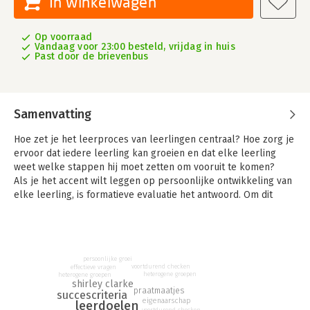
In winkelwagen
Op voorraad
Vandaag voor 23:00 besteld, vrijdag in huis
Past door de brievenbus
Samenvatting
Hoe zet je het leerproces van leerlingen centraal? Hoe zorg je
ervoor dat iedere leerling kan groeien en dat elke leerling
weet welke stappen hij moet zetten om vooruit te komen?
Als je het accent wilt leggen op persoonlijke ontwikkeling van
elke leerling, is formatieve evaluatie het antwoord. Om dit
succesvol toe te passen in je klas, heb je in ieder geval
duidelijke leerdoelen en goede vormen van feedback nodig.
Maar ook een leercultuur van growth mindset, het werken met
praatmaatjes en het voortdurend checken van wat leerlingen
persoonlijke groei
al weten en begrijpen zijn belangrijk.
voortdurend checken
effectieve vragen
heterogene groepen
heterogene groepen
shirley clarke
Dit boekje gaat in op de 12 ingrediënten van formatieve
praatmaatjes
succescriteria
evaluatie die Shirley Clarke beschrijft in haar boek Leren
eigenaarschap
leerdoelen
voortdurend checken