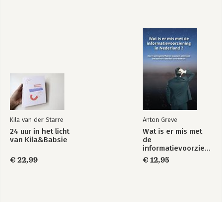
Kila van der Starre
Anton Greve
24 uur in het licht
Wat is er mis met
van Kila&Babsie
de
informatievoorziening
in Nederland ?
€ 22,99
€ 12,95