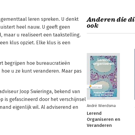
Anderen die di
agementtaal leren spreken. U denkt
ook
uistert heel nauw. U geeft geen
 maar u realiseert een taakstelling.
en klus opziet. Elke klus is een
rt begrijpen hoe bureaucratieën
, hoe u ze kunt veranderen. Maar pas
adviseur Joop Swieringa, bekend van
op is gefascineerd door het verschijnsel
André Wierdsma
nd eigenlijk wil. Al adviserend en
Lerend
Organiseren en
Veranderen