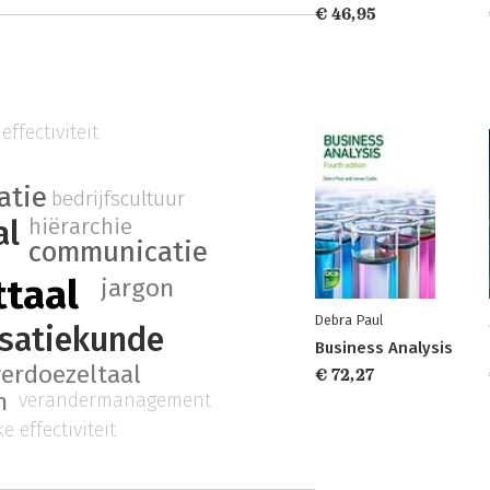
€ 46,95
effectiviteit
atie
bedrijfscultuur
al
hiërarchie
communicatie
taal
jargon
Debra Paul
satiekunde
Business Analysis
verdoezeltaal
€ 72,27
n
verandermanagement
e effectiviteit