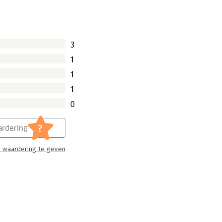
3
1
1
1
0
?
rdering
 waardering te geven