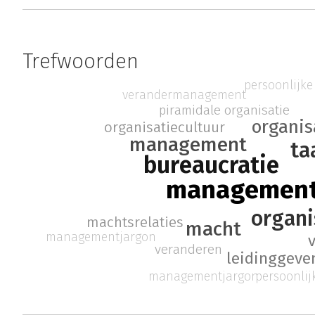
Trefwoorden
persoonlijke 
verandermanagement
piramidale organisatie
organis
organisatiecultuur
management
ta
bureaucratie
management
organi
machtsrelaties
macht
managementjargon
veranderen
leidinggeve
managementjargon
persoonlijk