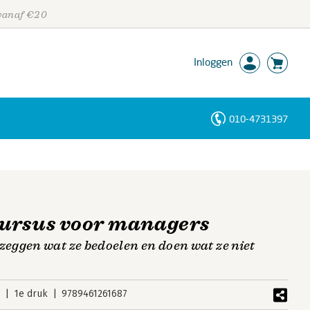
 vanaf €20
Inloggen
010-4731397
Personen
Trefwoorden
ursus voor managers
ggen wat ze bedoelen en doen wat ze niet
6
1e druk
9789461261687