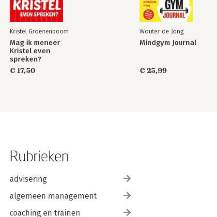
46. Wil jij je toehoorders overtuigen?
47. Waarom kun je de losers de schuld geven?
48. Hoe toon je jouw gelijk aan?
Kristel Groenenboom
Wouter de Jong
49. Hoe maak je in de politiek jouw partij tot een succes?
Mag ik meneer
Mindgym Journal
Kristel even
Wat kun je doen als een ander jou probeert te manipuleren?
spreken?
€ 17,50
€ 25,99
Rubrieken
advisering
algemeen management
coaching en trainen