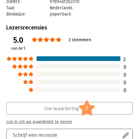
ISBN13:
9789461262370
Taal:
Nederlands
Bindwijze:
paperback
Aantal pagina's:
192
Uitgever:
Uitgeverij Haystack
Lezersrecensies
Druk:
1
5.0
Verschijningsdatum:
6-9-2017
2 stemmen
van de 5
Hoofdrubriek:
Psychologie
2
0
0
0
0
?
Uw waardering
Log in om uw waardering te geven
Schrijf een recensie