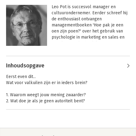
Leo Pot is succesvol manager en 
cultuurondernemer. Eerder schreef hij 
de enthousiast ontvangen 
managementboeken 'Hoe pak je een 
oen zijn poen?' over het gebruik van 
psychologie in marketing en sales en 
'Hoe krijg je altijd gelijk?' met 49 
psychologische inzichten (die je 
Andere boeken door Leo Pot
misschien toch maar niet moet 
gebruiken…). Verder zijn van zijn 
Inhoudsopgave
hand: 'Hack je brein' en 'Lulkoek'.
Eerst even dit...
Wat voor valkuilen zijn er in ieders brein?
1. Waarom weegt jouw mening zwaarder?
2. Wat doe je als je geen autoriteit bent?
3. Hoe geef je mensen de illusie dat ze in control zijn?
4. Waarom moet je aardig zijn?
5. Waarom moet je assertief zijn Žn iets lekkers meenemen
voor bij de koffie?
6. Welke woorden kies je om iemand de goede kant op te
Hack je brein
Doodgaan kun je