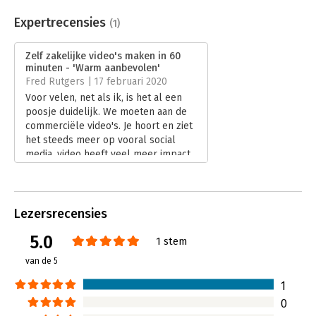
Aantal pagina's:
160
Uitgever:
Uitgeverij Haystack
Expertrecensies
(1)
Druk:
1
Verschijningsdatum:
14-11-2019
Zelf zakelijke video's maken in 60
minuten - 'Warm aanbevolen'
Hoofdrubriek:
Communicatie en media
,
Internet en
Fred Rutgers | 17 februari 2020
social media
Voor velen, net als ik, is het al een
Serie:
Digitale trends en tools in 60 minuten
poosje duidelijk. We moeten aan de
commerciële video's. Je hoort en ziet
het steeds meer op vooral social
media, video heeft veel meer impact
dan gewoon een tekstboodschap.
Maar dat is wél gemakkelijker
gezegd dan gedaan!
Lees verder
Lezersrecensies
5.0
1 stem
van de 5
1
0