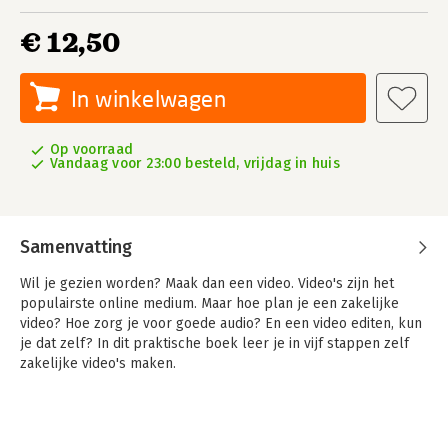
€ 12,50
In winkelwagen
Op voorraad
Vandaag voor 23:00 besteld, vrijdag in huis
Samenvatting
Wil je gezien worden? Maak dan een video. Video's zijn het
populairste online medium. Maar hoe plan je een zakelijke
video? Hoe zorg je voor goede audio? En een video editen, kun
je dat zelf? In dit praktische boek leer je in vijf stappen zelf
zakelijke video's maken.
Weinig tijd, maar veel ambities? Informeer jezelf snel en
grondig met de boeken in de serie Digitale trends en tools in
60 minuten.