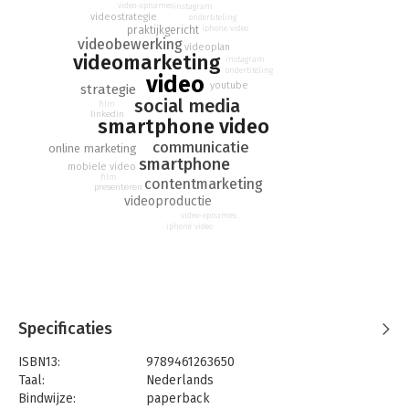
video-opnames
instagram
videostrategie
ondertiteling
praktijkgericht
iphone video
videobewerking
videoplan
videomarketing
instagram
ondertiteling
video
youtube
strategie
social media
film
linkedin
smartphone video
communicatie
online marketing
smartphone
mobiele video
film
contentmarketing
presenteren
videoproductie
video-opnames
iphone video
Specificaties
ISBN13:
9789461263650
Taal:
Nederlands
Bindwijze:
paperback