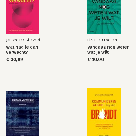
3.4 Natuurlijk overkomen: tips
creëren van boeiende content op 
platforms zoals LinkedIn, YouTube en 
4. EFFICIËNT FILMEN EN EDITEN
Instagram.

4.1 Tijden veranderen
4.2 Efficiënt filmen en editen
Met haar lezingen, boeken en 
4.3 Sneller ondertitelen
cursussen in haar Video Smart Academy, 
Jan Wolter Bijleveld
Lizanne Croonen
biedt ze een schat aan kennis, tools en 
5. VIDEO'S PUBLICEREN
zelfvertrouwen om effectieve zakelijke 
Wat had je dan
Vandaag nog weten
5.1 Plaatsing en optimalisatie op YouTube
verwacht?
wat je wilt
video's te creëren.

5.2 Plaatsing en optimalisatie op LinkedIn
€ 20,99
€ 10,00
5.3 Plaatsing en optimalisatie op Instagram
Of je nu aan het hoofd staat van een 
5.4 Plaatsing en optimalisatie op Facebook
wereldwijde onderneming of net 
begonnen bent als freelancer, hou je 
Nawoord
video simpel en echt. Om video's te 
Bronnen
maken die impact hebben, heb je maar 
Bijlage 1: video format brainstorm
twee dingen nodig: een goed plan en je 
Bijlage 2: smartphone video checklist
telefoon.
Lees in dezelfde serie