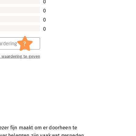
0
0
0
0
?
rdering
 waardering te geven
lezer fijn maakt om er doorheen te
over beleggen zijn vaak wat gesneden