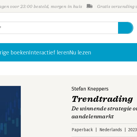
gen voor 23:00 besteld, morgen in huis
Gratis verzending
rige boeken
Interactief leren
Nu lezen
Stefan Kneppers
Trendtrading
De winnende strategie om
aandelenmarkt
Paperback
Nederlands
202