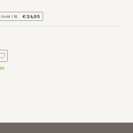
€ 24,95
E-book | NL
is