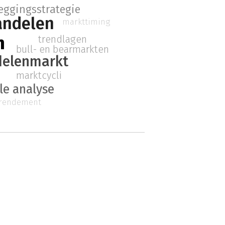
eggingsstrategie
andelen
markttiming
n
trendlagen
bull- en bearmarkten
delenmarkt
marktcycli
e analyse
rendement