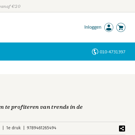
 vanaf €20
Inloggen
010-4731397
Personen
Trefwoorden
 te profiteren van trends in de
3
1e druk
9789461265494