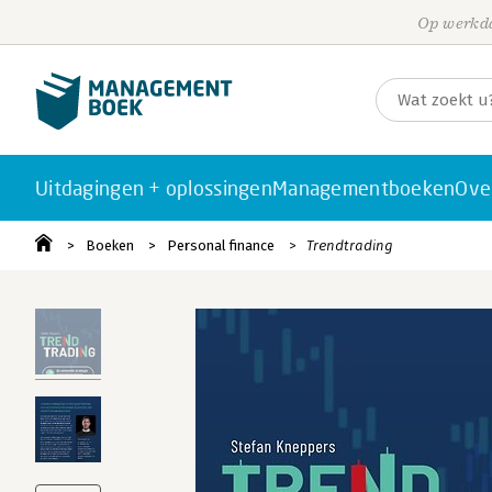
Op werkda
Uitdagingen + oplossingen
Managementboeken
Ove
Boeken
Personal finance
Trendtrading