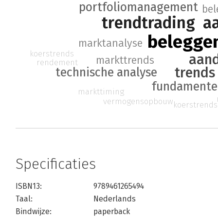
portfoliomanagement
bel
trendtrading
a
belegge
marktanalyse
koerstrends
aan
markttrends
rendement
trends
technische analyse
fundamentel
markttiming
vermogensopbouw
koerstrends
Specificaties
ISBN13:
9789461265494
Taal:
Nederlands
Bindwijze:
paperback