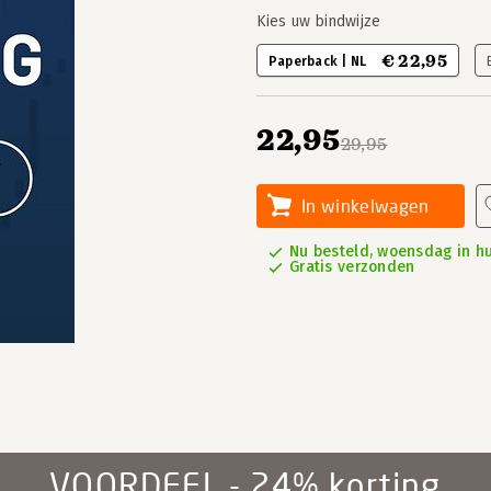
Kies uw bindwijze
€ 22,95
Paperback | NL
22,95
29,95
In winkelwagen
Nu besteld, woensdag in hu
Gratis verzonden
VOORDEEL - 24% korting