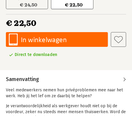
€ 24,50
€ 22,50
€ 22,50
In winkelwagen
Direct te downloaden
Samenvatting
Veel medewerkers nemen hun privéproblemen mee naar het
werk. Heb jij het lef om ze daarbij te helpen?
Je verantwoordelijkheid als werkgever houdt niet op bij de
voordeur, zeker nu steeds meer mensen thuiswerken. Word de
werkgever die écht luistert naar zijn medewerkers, signalen
van privéstress tijdig herkent en passende oplossingen biedt.
Zo creëer je een omgeving waarin werknemers zich