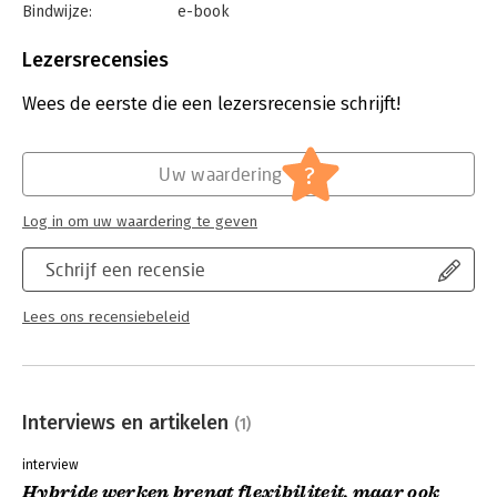
Bindwijze:
e-book
Beveiliging:
watermerk
Bestandsformaat:
epub
Lezersrecensies
Aantal pagina's:
224
Uitgever:
Uitgeverij Haystack
Wees de eerste die een lezersrecensie schrijft!
Druk:
1
Verschijningsdatum:
22-9-2025
?
Uw waardering
Hoofdrubriek:
Personeelsmanagement
Log in om uw waardering te geven
Schrijf een recensie
Lees ons recensiebeleid
Interviews en artikelen
(1)
interview
Hybride werken brengt flexibiliteit, maar ook