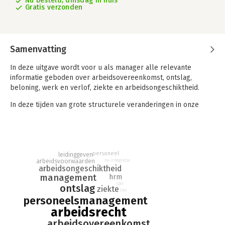
Nu besteld, dinsdag in huis
Gratis verzonden
Samenvatting
In deze uitgave wordt voor u als manager alle relevante
informatie geboden over arbeidsovereenkomst, ontslag,
beloning, werk en verlof, ziekte en arbeidsongeschiktheid.
In deze tijden van grote structurele veranderingen in onze
maatschappij is het voor elke manager binnen bedrijven en
instellingen een vereiste dat hij op de hoogte is van de
geldende wet- en regelgeving op het gebied van het
arbeidsrecht. De basis van alle keuzes en beslissingen die
personeel
genomen moeten worden rondom de inzet van personeel is
leidinggeven
re-integratie
arbeidsvoorwaarden
immers gestoeld op het arbeidsrecht.
arbeidsongeschiktheid
management
hrm
cao
ontslag
ziekte
cao
personeelsmanagement
arbeidsrecht
arbeidsovereenkomst