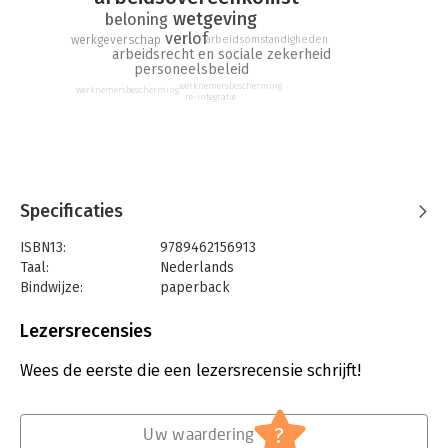
wetgeving
beloning
verlof
arbeidsomstandigheden
werkgeverschap
arbeidsrecht en sociale zekerheid
personeelsbeleid
werknemersbescherming
werknemersbescherming
re-integratie
Specificaties
ISBN13:
9789462156913
Taal:
Nederlands
Bindwijze:
paperback
Aantal pagina's:
300
Uitgever:
VMN Media
Lezersrecensies
Druk:
1
Verschijningsdatum:
17-6-2020
Wees de eerste die een lezersrecensie schrijft!
Hoofdrubriek:
Personeelsmanagement
Jongbloed:
Arbeidsrecht: algemeen
?
Uw waardering