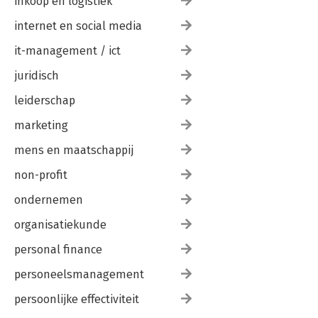
And finally… 212
inkoop en logistiek
internet en social media
PART III Info and next steps in a nutshell 215
it-management / ict
The WALLET and the MAGNET 216
How I can help you 218
juridisch
Acknowledgements 219
leiderschap
Bibliography 220
marketing
mens en maatschappij
non-profit
ondernemen
organisatiekunde
personal finance
personeelsmanagement
persoonlijke effectiviteit