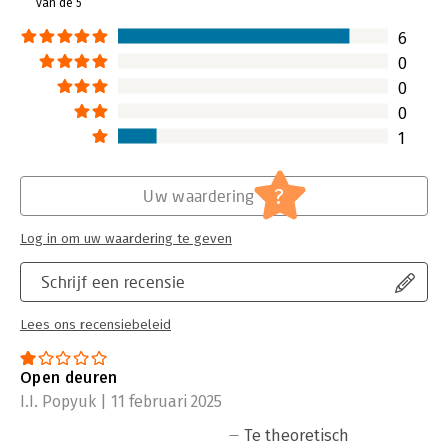
van de 5
data-gedreven groei.
Lees verder
6
0
0
0
1
?
Uw waardering
Log in om uw waardering te geven
Schrijf een recensie
Lees ons recensiebeleid
Open deuren
I.I. Popyuk | 11 februari 2025
Te theoretisch