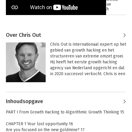
revenue
growth
Over Chris Out
Chris Out is internationaal expert op het 
gebied van growth hacking en het 
structureren van extreme omzet groei. 
Hij heeft het eerste growth hacking 
agency van Nederland opgericht en dat 
in 2020 succesvol verkocht. Chris is een 
veel gevraagd spreker en heeft over 
heel de wereld mensen mogen 
Andere boeken door Chris Out
inspireren.

Inhoudsopgave
 Hij geeft al jaren les bij Beeckestijn 
Business School, Nyenrode (Digital 
PART I From Growth Hacking to Algorithmic Growth Thinking 15
Transformation) en TIAS (Executive 
MBA). 

CHAPTER 1 Your lost opportunity 16
Are you focused on the new goldmine? 17