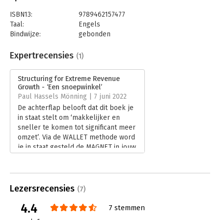
De speciaal ontwikkelde WALLET Methode stelt iedereen in
ISBN13:
9789462157477
staat om het antwoord op deze vraag te vinden en direct toe te
Taal:
Engels
passen.
Bindwijze:
gebonden
Aantal pagina's:
200
Het boek bevat meer dan 10 digitale bonussen met zeer actie
Uitgever:
VMN Media
Expertrecensies
gerichte worksheets. Deze zijn GRATIS te downloaden voor
(1)
Druk:
1
kopers van dit boek.
Verschijningsdatum:
11-10-2021
Structuring for Extreme Revenue
Growth - ‘Een snoepwinkel’
Hoofdrubriek:
Algemeen management
Paul Hassels Mönning | 7 juni 2022
De achterflap belooft dat dit boek je
in staat stelt om ‘makkelijker en
sneller te komen tot significant meer
omzet’. Via de WALLET methode word
je in staat gesteld de MAGNET in jouw
business te vinden. En dat door een
internationaal erkende ‘expert in
growth hacking en bestselling
auteur’. In ‘Structuring for Extreme
Lezersrecensies
(7)
Revenue Growth’ deelt Chris Out de
4.4
belangrijkste inzichten en praktische
7 stemmen
stappen om te komen tot betere,