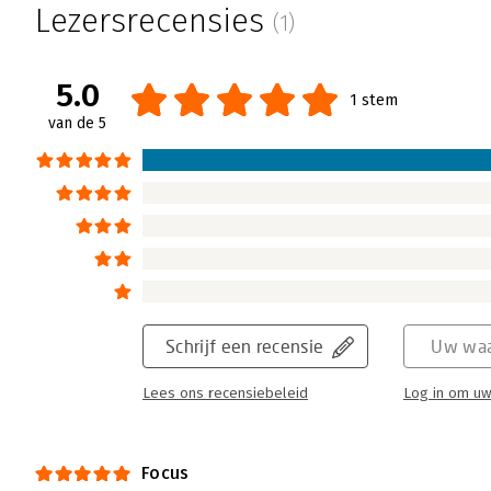
Anouk Brack heeft verschillende boeken ge
Lezersrecensies
(1)
centreeroefeningen aandacht geeft aan b.v.
ze je om je te richten op de dingen die er ec
eind van je dag voldaan voelt.
5.0
1 stem
Lees verder
van de 5
Schrijf een recensie
Uw waa
Lees ons recensiebeleid
Log in om uw
Focus