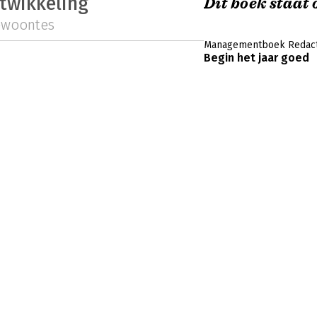
ntwikkeling
Dit boek staat o
ewoontes
Managementboek Redact
Begin het jaar goed