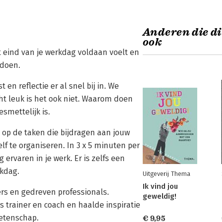
Anderen die di
ook
t eind van je werkdag voldaan voelt en
 doen.
n reflectie er al snel bij in. We
cht leuk is het ook niet. Waarom doen
smettelijk is.
n op de taken die bijdragen aan jouw
f te organiseren. In 3 x 5 minuten per
ervaren in je werk. Er is zelfs een
rkdag.
Uitgeverij Thema
Ik vind jou
rs en gedreven professionals.
geweldig!
s trainer en coach en haalde inspiratie
wetenschap.
€ 9,95