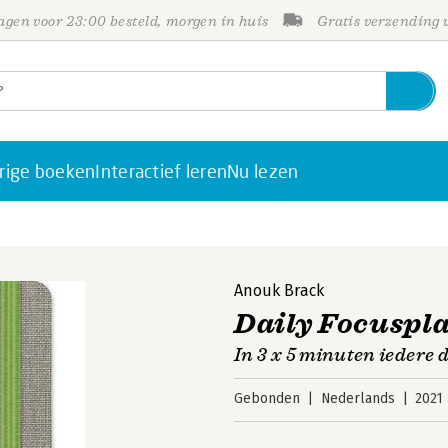
gen voor 23:00 besteld, morgen in huis
Gratis verzending
rige boeken
Interactief leren
Nu lezen
Anouk Brack
Daily Focuspl
In 3 x 5 minuten iedere 
Gebonden
Nederlands
2021