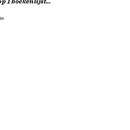
p 1 boekenlijst...
ie