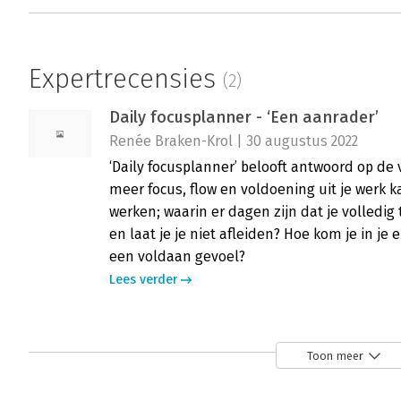
Expertrecensies
(2)
Daily focusplanner - ‘Een aanrader’
Renée Braken-Krol | 30 augustus 2022
‘Daily focusplanner’ belooft antwoord op de
meer focus, flow en voldoening uit je werk k
werken; waarin er dagen zijn dat je volledig
en laat je je niet afleiden? Hoe kom je in je 
een voldaan gevoel?
Lees verder
Daily focusplanner - Viel in de smaak
Toon meer
José Otte | 4 april 2022