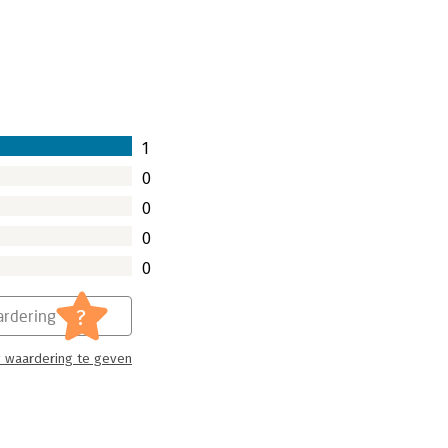
schreven waarin ze door middel van
 leiderschap. In deze dagplanner helpt
ht toe doen. Ze belooft dat je je aan het
1
0
0
0
0
?
rdering
 waardering te geven