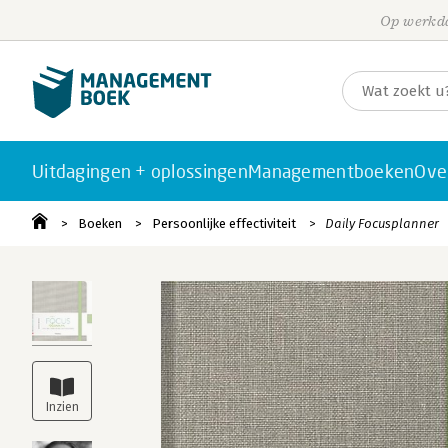
Op werkda
Uitdagingen + oplossingen
Managementboeken
Ove
Boeken
Persoonlijke effectiviteit
Daily Focusplanner