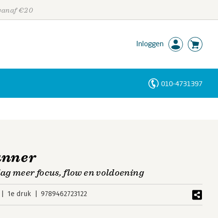
 vanaf €20
Inloggen
010-4731397
Personen
Trefwoorden
anner
dag meer focus, flow en voldoening
1e druk
9789462723122