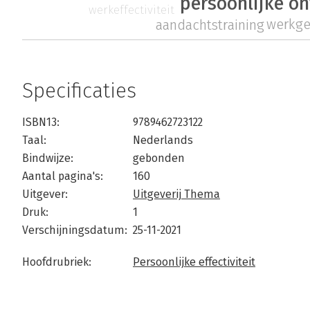
persoonlijke o
werkeffectiviteit
werkg
aandachtstraining
Specificaties
ISBN13:
9789462723122
Taal:
Nederlands
Bindwijze:
gebonden
Aantal pagina's:
160
Uitgever:
Uitgeverij Thema
Druk:
1
Verschijningsdatum:
25-11-2021
Hoofdrubriek:
Persoonlijke effectiviteit