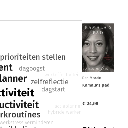
prioriteiten stellen
ent
dagoogst
werkeffectiviteit
lanner
Dan Morain
zelfreflectie
Kamala's pad
dagstart
tiviteit
uctiviteit
€ 24,99
actieplannen
hybride werken
rkroutines
werkstress verminderen