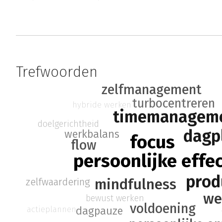
Trefwoorden
zelfmanagement
turbocentreren
hybride werken
timemanagem
doelgerichtheid
dagp
werkbalans
focus
flow
persoonlijke effec
prod
mindfulness
zelfwaardering
we
bewust werken
voldoening
actieplannen
dagpauze