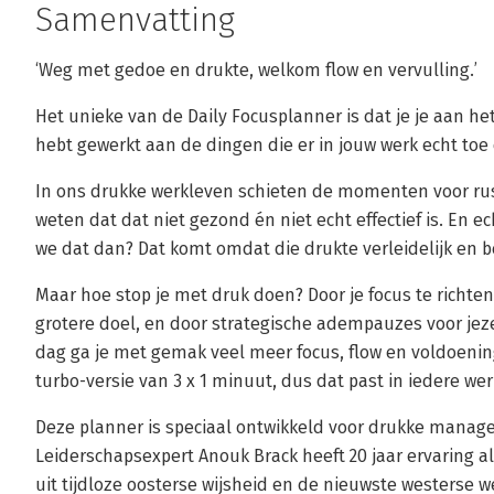
Samenvatting
‘Weg met gedoe en drukte, welkom flow en vervulling.’
Het unieke van de Daily Focusplanner is dat je je aan he
hebt gewerkt aan de dingen die er in jouw werk echt toe
In ons drukke werkleven schieten de momenten voor rust e
weten dat dat niet gezond én niet echt effectief is. En e
we dat dan? Dat komt omdat die drukte verleidelijk en be
Maar hoe stop je met druk doen? Door je focus te richte
grotere doel, en door strategische adempauzes voor jezel
dag ga je met gemak veel meer focus, flow en voldoening 
turbo-versie van 3 x 1 minuut, dus dat past in iedere we
Deze planner is speciaal ontwikkeld voor drukke manage
Leiderschapsexpert Anouk Brack heeft 20 jaar ervaring al
uit tijdloze oosterse wijsheid en de nieuwste westerse 