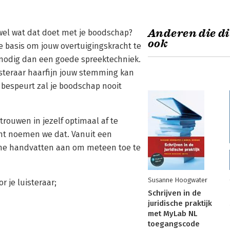
Anderen die di
k wel wat dat doet met je boodschap?
ook
e basis om jouw overtuigingskracht te
r nodig dan een goede spreektechniek.
uisteraar haarfijn jouw stemming kan
 bespeurt zal je boodschap nooit
rtrouwen in jezelf optimaal af te
ht noemen we dat. Vanuit een
sche handvatten aan om meteen toe te
Susanne Hoogwater
r je luisteraar;
Schrijven in de
juridische praktijk
met MyLab NL
toegangscode