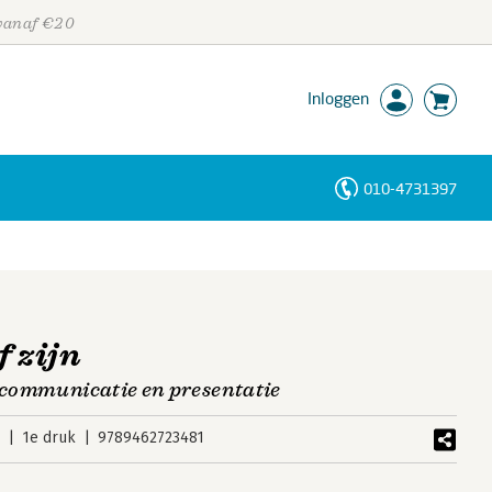
 vanaf €20
Inloggen
010-4731397
Personen
Trefwoorden
f zijn
e communicatie en presentatie
2
1e druk
9789462723481