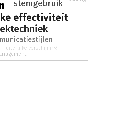
stemgebruik
n
ke effectiviteit
eektechniek
municatiestijlen
uiterlijke verschijning
management