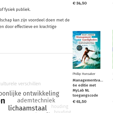
€ 34,50
f fysiek publiek.
dschap kan zijn voordeel doen met de
en door effectieve en krachtige
Phillip Hunsaker
Managementvaardigh
culturele verschillen
6e editie met
MyLab NL
oonlijke ontwikkeling
toegangscode
en
ademtechniek
€ 61,50
houding
lichaamstaal
houding