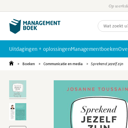
Op werkda
Uitdagingen + oplossingen
Managementboeken
Ove
Boeken
Communicatie en media
Sprekend jezelf zijn