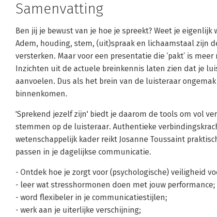
Samenvatting
Ben jij je bewust van je hoe je spreekt? Weet je eigenlij
Adem, houding, stem, (uit)spraak en lichaamstaal zijn d
versterken. Maar voor een presentatie die ‘pakt’ is mee
Inzichten uit de actuele breinkennis laten zien dat je l
aanvoelen. Dus als het brein van de luisteraar ongemak
binnenkomen.
'Sprekend jezelf zijn' biedt je daarom de tools om vol ve
stemmen op de luisteraar. Authentieke verbindingskrac
wetenschappelijk kader reikt Josanne Toussaint prakti
passen in je dagelijkse communicatie.
- Ontdek hoe je zorgt voor (psychologische) veiligheid voo
- leer wat stresshormonen doen met jouw performance;
- word flexibeler in je communicatiestijlen;
- werk aan je uiterlijke verschijning;