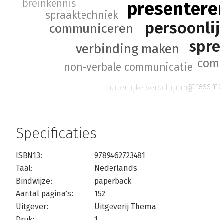
breinkennis
presentere
spraaktechniek
persoonlij
communiceren
spr
verbinding maken
com
non-verbale communicatie
stress
uiterlijke verschijning
Specificaties
ISBN13:
9789462723481
Taal:
Nederlands
Bindwijze:
paperback
Aantal pagina's:
152
Uitgever:
Uitgeverij Thema
Druk:
1