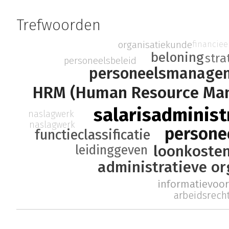
Trefwoorden
financie
organisatiekunde
beloning
stra
personeelsbeleid
personeelsmanage
HRM (Human Resource Ma
salarisadminist
naslagwerk
naslagwerk
persone
functieclassificatie
loonkoste
leidinggeven
administratieve or
informatievoor
arbeidsrech