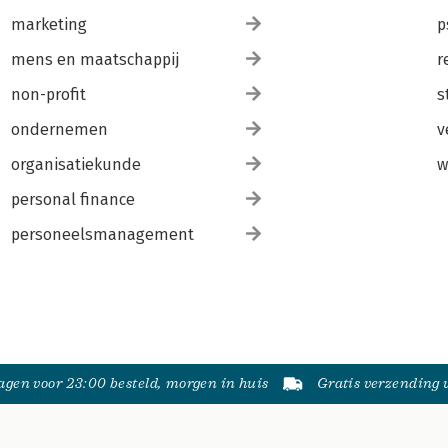
marketing
p
mens en maatschappij
r
non-profit
s
ondernemen
v
organisatiekunde
w
personal finance
personeelsmanagement
gen voor 23:00 besteld, morgen in huis
Gratis verzending