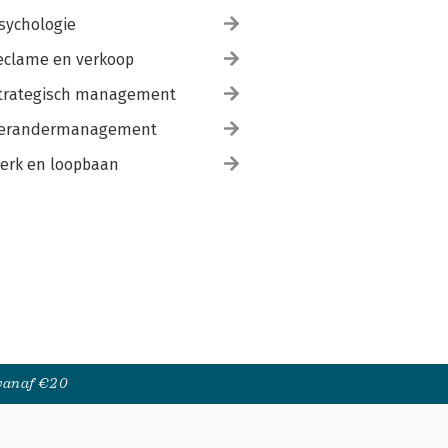
sychologie
eclame en verkoop
trategisch management
erandermanagement
erk en loopbaan
 vanaf €20