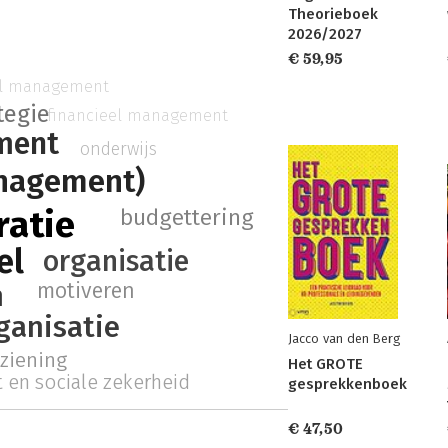
Theorieboek
2026/2027
€ 59,95
el management
tegie
financieel management
ment
onderwijs
nagement)
ratie
budgettering
el
organisatie
n
motiveren
ganisatie
Jacco van den Berg
ziening
Het GROTE
t en sociale zekerheid
gesprekkenboek
€ 47,50