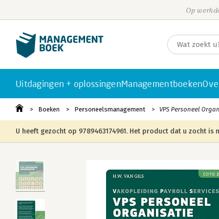
Op werkda
Uitdagingen + oplossingen
Managementboeken
Ove
Boeken
Personeelsmanagement
VPS Personeel Orga
U heeft gezocht op 9789463174961. Het product dat u zocht is n