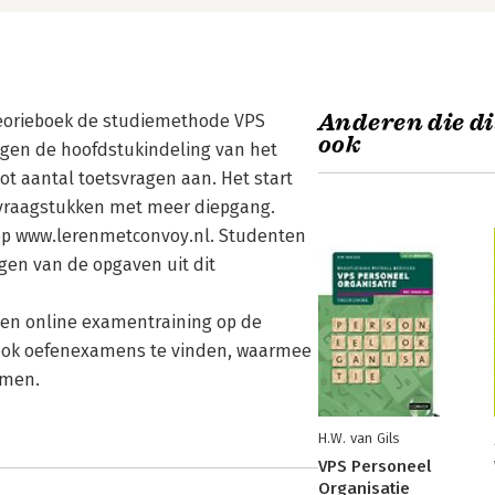
Anderen die di
eorieboek de studiemethode VPS
ook
lgen de hoofdstukindeling van het
ot aantal toetsvragen aan. Het start
 vraagstukken met meer diepgang.
 op www.lerenmetconvoy.nl. Studenten
gen van de opgaven uit dit
en online examentraining op de
 ook oefenexamens te vinden, waarmee
amen.
H.W. van Gils
VPS Personeel
Organisatie