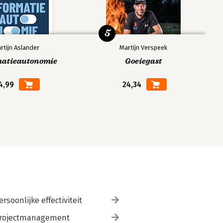
5
rtijn Aslander
Martijn Verspeek
matieautonomie
Goeiegast
4,99
24,34
ersoonlijke effectiviteit
rojectmanagement