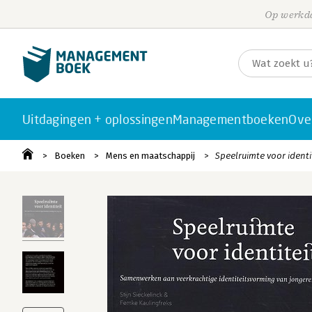
Op werkda
Uitdagingen + oplossingen
Managementboeken
Ove
Boeken
Mens en maatschappij
Speelruimte voor identi