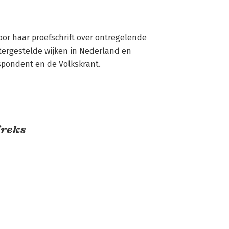
oor haar proefschrift over ontregelende 
htergestelde wijken in Nederland en 
espondent en de Volkskrant.
freks