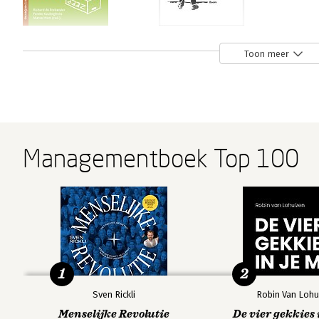
Sociaal weerwerk
Straatpolitiek
Toon meer
Bekijk alle boeken
Managementboek Top 100
1
2
Sven Rickli
Robin Van Lohu
Menselijke Revolutie
De vier gekkies 