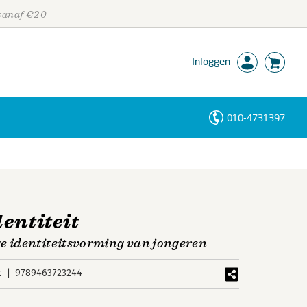
 vanaf €20
Inloggen
010-4731397
Personen
Trefwoorden
entiteit
 identiteitsvorming van jongeren
k
9789463723244