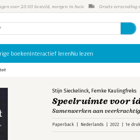
gen voor 23:00 besteld, morgen in huis
Gratis verzending
rige boeken
Interactief leren
Nu lezen
teit
Stijn Sieckelinck
,
Femke Kaulingfreks
Speelruimte voor id
Samenwerken aan veerkrachtige
Paperback
Nederlands
2022
1e dru