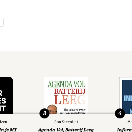
3
4
izen
Ron Steenkist
Ma
in je MT
Agenda Vol, Batterij Leeg
Infor