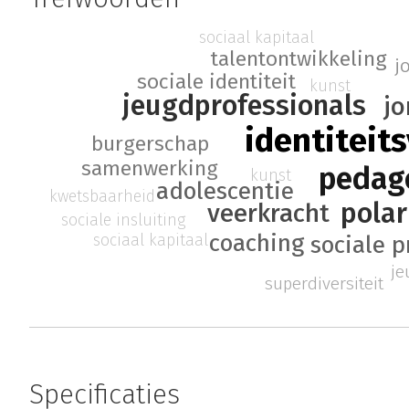
sociaal kapitaal
talentontwikkeling
j
sociale identiteit
kunst
jeugdprofessionals
jo
identiteit
burgerschap
samenwerking
pedag
kunst
adolescentie
kwetsbaarheid
polar
veerkracht
sociale insluiting
coaching
sociaal kapitaal
sociale p
je
superdiversiteit
Specificaties