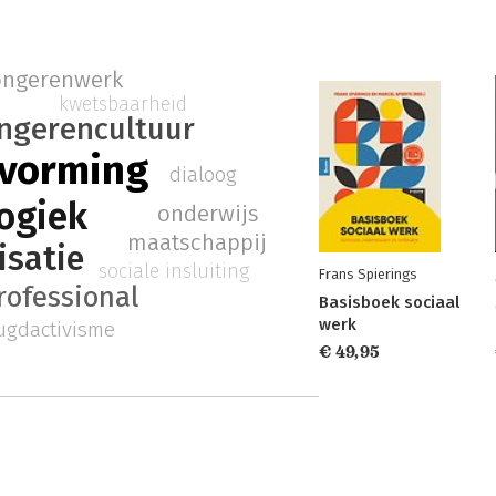
ongerenwerk
kwetsbaarheid
ngerencultuur
svorming
dialoog
ogiek
onderwijs
maatschappij
isatie
sociale insluiting
Frans Spierings
rofessional
Basisboek sociaal
werk
ugdactivisme
€ 49,95