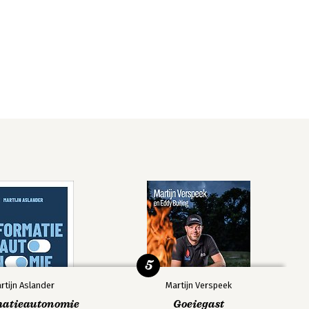
5
rtijn Aslander
Martijn Verspeek
matieautonomie
Goeiegast