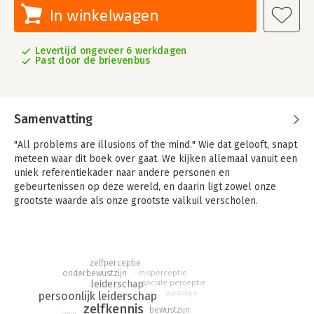
In winkelwagen
Levertijd ongeveer 6 werkdagen
Past door de brievenbus
Samenvatting
"All problems are illusions of the mind." Wie dat gelooft, snapt
meteen waar dit boek over gaat. We kijken allemaal vanuit een
uniek referentiekader naar andere personen en
gebeurtenissen op deze wereld, en daarin ligt zowel onze
grootste waarde als onze grootste valkuil verscholen.
Onze perceptie, zoals we ons persoonlijke referentiekader
noemen, is uniek aan ons. Tegelijkertijd betekent dat ook dat
we, allemaal, ontelbaar veel blinde vlekken hebben. "Ik zie, ik
zelfperceptie
zie… wat jij niet ziet" is niet langer slechts een spelletje. In het
onderbewustzijn
misperceptie
volwassen leven draaien hele organisaties hierop. De vraag is
leiderschap
sociale perceptie
alleen: hoe bewust ben jij je van je eigen perceptie; van de
psychologie
persoonlijk leiderschap
zelfkennis
aanwezige percepties in je team, en van de aanwezige
bewustzijn
brein