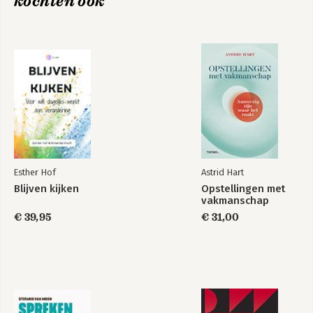
kochten ook
hoe betrek je het INDIVIDU en de eigen 
Sociale perceptie
percepties hierin? Dat wordt heel 
Patronen doorbreken
precies uitgelegd in dit boek. Marcel 
werkt op het snijvlak van het individu 
Hoofdstuk 3: Perceptuele intelligentie
en de relatie met de organisatie. 
Misperceptie
Individuen leren wie ze zijn en wat ze 
Perceptuele intelligentie
nodig hebben en dat leren 
Mensgericht veranderen
communiceren. En ja; Leiders zijn ook 
individuen! Hij hoopt dat organisaties 
Hoofdstuk 4: Over veranderen & verandering
gaan beseffen dat goede theorieën 
Ongewenste verandering
voor ieder individu anders werkt. In dit 
Gewenste verandering
boek maakt hij de verbinding vanuit 
Begin een verandering altijd bij jezelf
Esther Hof
Astrid Hart
individueel perspectief. Dan pas komt 
De definitie van leiderschap
een algemene theorie individueel tot 
Blijven kijken
Opstellingen met
vakmanschap
leven. Koppel ieders individuele 
Hoofdstuk 5: De Birkman Methode
perceptie aan organisationele theorieën 
€ 39,95
€ 31,00
De Birkman questionnaire
en leiderschap. Hoe dit te doen lees je 
Het Birkman Signature Rapport
in dit boek. 

Het Birkman Mindset Rapport
Birkman Nederland
 Hij werkt zowel internationaal als 
nationaal met profit en non profit 
Epiloog
organisaties. Zijn huidige rol is die van 
Dankwoord