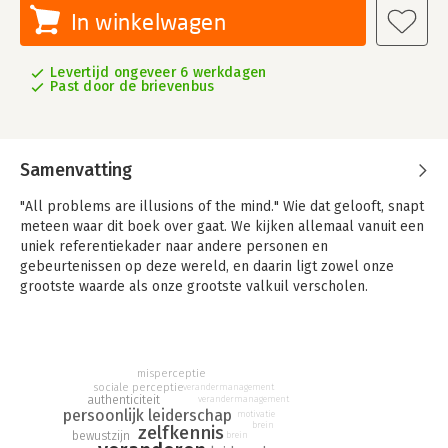
In winkelwagen
Levertijd ongeveer 6 werkdagen
Past door de brievenbus
Samenvatting
"All problems are illusions of the mind." Wie dat gelooft, snapt
meteen waar dit boek over gaat. We kijken allemaal vanuit een
uniek referentiekader naar andere personen en
gebeurtenissen op deze wereld, en daarin ligt zowel onze
grootste waarde als onze grootste valkuil verscholen.
Onze perceptie, zoals we ons persoonlijke referentiekader
noemen, is uniek aan ons. Tegelijkertijd betekent dat ook dat
we, allemaal, ontelbaar veel blinde vlekken hebben. "Ik zie, ik
misperceptie
zie… wat jij niet ziet" is niet langer slechts een spelletje. In het
sociale perceptie
verandermanagement
volwassen leven draaien hele organisaties hierop. De vraag is
authenticiteit
verandermanagement
persoonlijk leiderschap
motivatie
alleen: hoe bewust ben jij je van je eigen perceptie; van de
brein
zelfkennis
bewustzijn
brein
aanwezige percepties in je team, en van de aanwezige