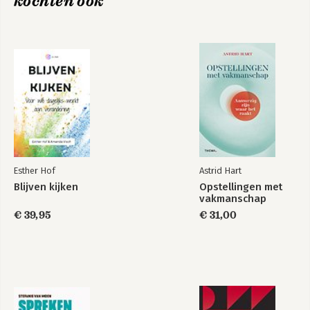
kochten ook
hoe betrek je het INDIVIDU en de eigen 
Sociale perceptie
percepties hierin? Dat wordt heel 
Patronen doorbreken
precies uitgelegd in dit boek. Marcel 
werkt op het snijvlak van het individu 
Hoofdstuk 3: Perceptuele intelligentie
en de relatie met de organisatie. 
Misperceptie
Individuen leren wie ze zijn en wat ze 
Perceptuele intelligentie
nodig hebben en dat leren 
Mensgericht veranderen
communiceren. En ja; Leiders zijn ook 
individuen! Hij hoopt dat organisaties 
Hoofdstuk 4: Over veranderen & verandering
gaan beseffen dat goede theorieën 
Ongewenste verandering
voor ieder individu anders werkt. In dit 
Gewenste verandering
boek maakt hij de verbinding vanuit 
Begin een verandering altijd bij jezelf
Esther Hof
Astrid Hart
individueel perspectief. Dan pas komt 
De definitie van leiderschap
een algemene theorie individueel tot 
Blijven kijken
Opstellingen met
vakmanschap
leven. Koppel ieders individuele 
Hoofdstuk 5: De Birkman Methode
perceptie aan organisationele theorieën 
€ 39,95
€ 31,00
De Birkman questionnaire
en leiderschap. Hoe dit te doen lees je 
Het Birkman Signature Rapport
in dit boek. 

Het Birkman Mindset Rapport
Birkman Nederland
 Hij werkt zowel internationaal als 
nationaal met profit en non profit 
Epiloog
organisaties. Zijn huidige rol is die van 
Dankwoord