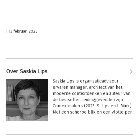
13 februari 2023
Over Saskia Lips
Saskia Lips is organisatieadviseur, 
ervaren manager, architect van het 
moderne contextdenken en auteur van 
de bestseller Leidinggevenden zijn 
Contextmakers (2023, S. Lips en I. Mink). 
Met een scherpe blik en een vlotte pen 
onthult zij waarom samenwerken nooit 
vanzelf gaat: het groeit of krimpt met 
Andere boeken door Saskia Lips
de werkcontext. In de Contextgestuurde 
Organisatie laat Saskia zien hoe je met 