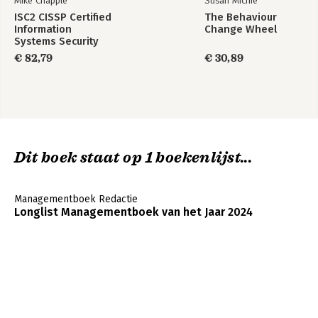
Mike Chapple
Susan Michie
ISC2 CISSP Certified
The Behaviour
Information
Change Wheel
Systems Security
Professional
€ 82,79
€ 30,89
Official Study Guide
Dit boek staat op 1 boekenlijst...
Managementboek Redactie
Longlist Managementboek van het Jaar 2024