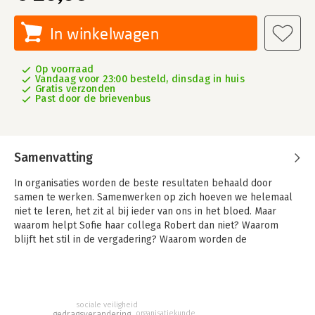
In winkelwagen
Op voorraad
Vandaag voor 23:00 besteld, dinsdag in huis
Gratis verzonden
Past door de brievenbus
Samenvatting
In organisaties worden de beste resultaten behaald door
samen te werken. Samenwerken op zich hoeven we helemaal
niet te leren, het zit al bij ieder van ons in het bloed. Maar
waarom helpt Sofie haar collega Robert dan niet? Waarom
blijft het stil in de vergadering? Waarom worden de
veiligheidsvoorschriften op de bouwwerf stelselmatig
genegeerd? Waarom wordt er steeds naar de leidinggevende
gelopen om problemen opgelost te krijgen?
Wees gerust, het ligt niet aan jouw managementstijl, niet aan je
sociale veiligheid
organisatiekunde
gedragsverandering