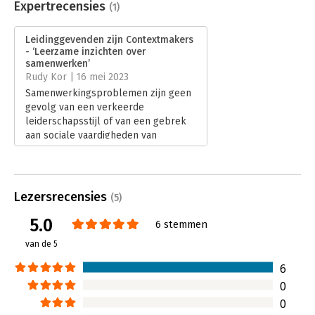
Uitgever:
Reality Bites Publishing
Expertrecensies
(1)
Druk:
1
Verschijningsdatum:
16-2-2023
Leidinggevenden zijn Contextmakers
- ‘Leerzame inzichten over
Hoofdrubriek:
Leiderschap
samenwerken’
Rudy Kor | 16 mei 2023
Samenwerkingsproblemen zijn geen
gevolg van een verkeerde
leiderschapsstijl of van een gebrek
aan sociale vaardigheden van
medewerkers en managers. Volgens
Inge Mink en Saskia Lips zijn het altijd
contextproblemen. Zij stellen
in ‘Leidinggevenden zijn
Lezersrecensies
(5)
Contextmakers’dat de contextwaarin
teams werken een veel grotere
5.0
6 stemmen
invloed op ons (groeps)gedrag heeft
van de 5
dan wij denken. Ze hanteren helaas
een beperkte definitie van context:
6
psychologische condities die nodig
0
zijn voor een succesvolle
0
samenwerking.