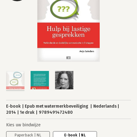
E-book
Epub met watermerkbeveiliging
Nederlands
2014
1e druk
9789491472480
Kies uw bindwijze
Paperback | NL
E-book | NL