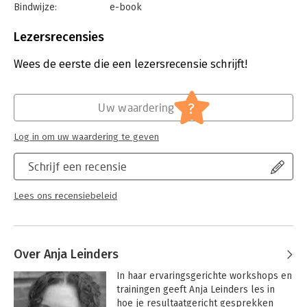
Bindwijze:
e-book
Beveiliging:
watermerk
Bestandsformaat:
epub
Lezersrecensies
Aantal pagina's:
161
Uitgever:
Booklight
Wees de eerste die een lezersrecensie schrijft!
Druk:
1
Verschijningsdatum:
21-1-2014
?
Uw waardering
Hoofdrubriek:
Communicatie en media
Log in om uw waardering te geven
Schrijf een recensie
Lees ons recensiebeleid
Over Anja Leinders
In haar ervaringsgerichte workshops en 
trainingen geeft Anja Leinders les in 
hoe je resultaatgericht gesprekken 