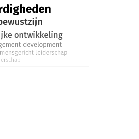
rdigheden
bewustzijn
ijke ontwikkeling
ement development
mensgericht leiderschap
derschap