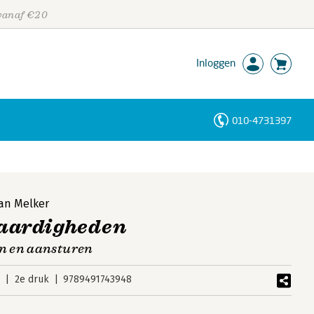
 vanaf €20
Inloggen
010-4731397
Personen
Trefwoorden
Jan Melker
aardigheden
n en aansturen
9
2e druk
9789491743948