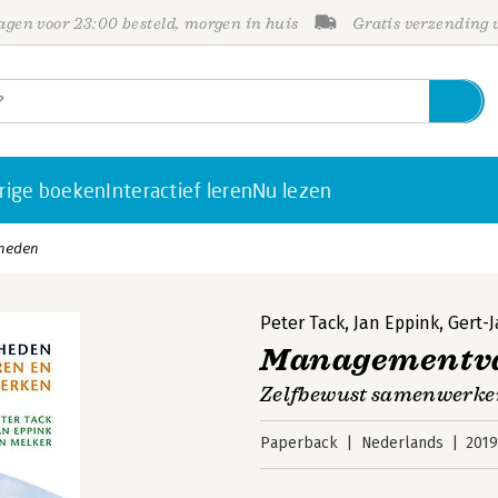
gen voor 23:00 besteld, morgen in huis
Gratis verzending
rige boeken
Interactief leren
Nu lezen
heden
Peter Tack
,
Jan Eppink
,
Gert-
Managementv
Zelfbewust samenwerke
Paperback
Nederlands
201