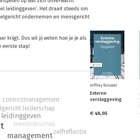
inspelen op wat zich onverwacht
bel leidinggeven’. Het draait steeds om
doelgericht ondernemen en mensgericht
r krijgt. Dus wil jij weten hoe je je als
 eerste stap!
Jeffrey Bouwer
Externe
conflictmanagement
verslaggeving
lgericht leiderschap
€ 48,95
l leidinggeven
teamleiderschap
it
zelfreflectie
management