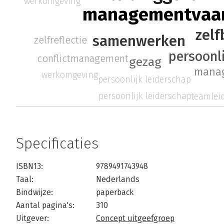
werkomgeving
managementvaa
zelf
samenwerken
zelfreflectie
persoonl
conflictmanagement
gezag
manag
werkomgeving
persoonlijk leiderschap
persoonlijk leiderschap
teamlei
Specificaties
ISBN13:
9789491743948
Taal:
Nederlands
Bindwijze:
paperback
Aantal pagina's:
310
Uitgever:
Concept uitgeefgroep