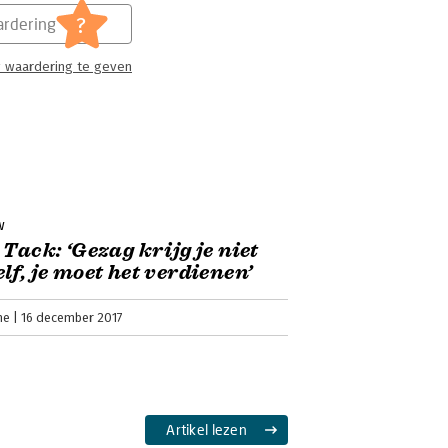
?
rdering
 waardering te geven
w
 Tack: ‘Gezag krijg je niet
lf, je moet het verdienen’
ne
16 december 2017
Artikel lezen