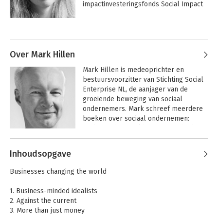
impactinvesteringsfonds Social Impact 
Ventures.
Andere boeken door Willemijn
Verloop
Over Mark Hillen
Mark Hillen is medeoprichter en 
bestuursvoorzitter van Stichting Social 
Enterprise NL, de aanjager van de 
groeiende beweging van sociaal 
ondernemers. Mark schreef meerdere 
boeken over sociaal ondernemen: 
Verbeter de wereld, begin een bedrijf, 
Iedereen werk, iedereen winst en Zaken 
Andere boeken door Mark Hillen
die je raken. Hij schreef verschillende 
Inhoudsopgave
whitepapers, waaronder BVm, de 
sociale onderneming op weg naar het 
Zaken die je raken
Verbeter de wereld,
Businesses changing the world
begin een bedrijf
burgerlijk wetboek, en is initiator van 
de code sociale ondernemingen.
1. Business-minded idealists
2. Against the current
3. More than just money