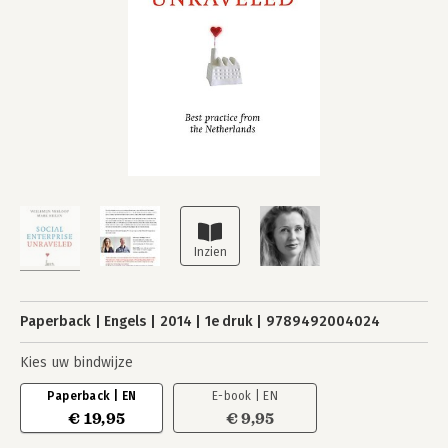
Paperback
Engels
2014
1e druk
9789492004024
Kies uw bindwijze
Paperback | EN
E-book | EN
€ 19,95
€ 9,95