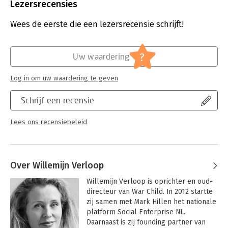
Uitgever:
Warden Press
Lezersrecensies
Druk:
1
Verschijningsdatum:
24-6-2014
Wees de eerste die een lezersrecensie schrijft!
Hoofdrubriek:
Strategisch management
?
Uw waardering
Log in om uw waardering te geven
Schrijf een recensie
Lees ons recensiebeleid
Over Willemijn Verloop
Willemijn Verloop is oprichter en oud-
directeur van War Child. In 2012 startte 
zij samen met Mark Hillen het nationale 
platform Social Enterprise NL. 
Daarnaast is zij founding partner van 