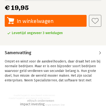
€ 19,95
In winkelwagen
Levertijd ongeveer 3 werkdagen
Samenvatting
Omzet en winst voor de aandeelhouders, daar draait het om bij
normale bedrijven. Maar er is een bijzonder soort bedrijven
waarvoor geld verdienen van secundair belang is. Hun grote
doel, hun missie: de wereld mooier maken. Het zijn social
enterprises. Neem Specialisterren, dat software test met
autistische werknemers. Of Tony's Chocolonely, dat de
chocoladeketen slaafvrij maakt.
maatschappelijk verantwoord ondernemen
Met dit boek wordt eindelijk recht gedaan aan dit groeiende
maatschappelijk verantwoord ondernemen
ethisch ondernemen
fenomeen. Willemijn Verloop en Mark Hillen schrijven over de
impact investing
triple bottom line