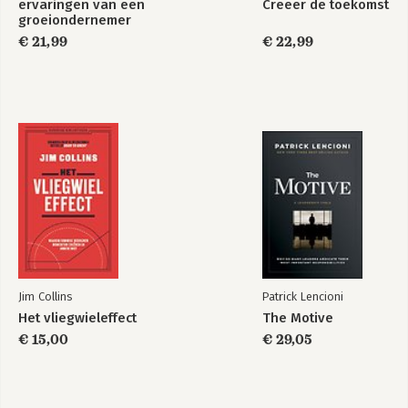
ervaringen van een
Creëer de toekomst
strategie
groeiondernemer
€ 21,99
€ 22,99
Bekijk alle boeken
Jim Collins
Patrick Lencioni
Het vliegwieleffect
The Motive
€ 15,00
€ 29,05