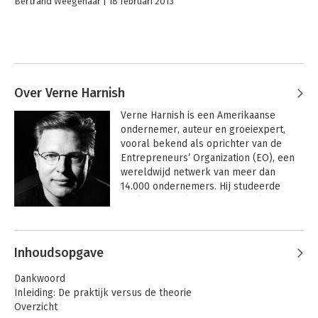
Bertrand Weegenaar
18 februari 2013
Over Verne Harnish
Verne Harnish is een Amerikaanse 
ondernemer, auteur en groeiexpert, 
vooral bekend als oprichter van de 
Entrepreneurs’ Organization (EO), een 
wereldwijd netwerk van meer dan 
14.000 ondernemers. Hij studeerde 
werktuigbouwkunde en behaalde een 
MBA aan Wichita State University, waar 
Andere boeken door Verne Harnish
hij ook de Association of Collegiate 
Entrepreneurs oprichtte. Harnish is 
Inhoudsopgave
daarnaast oprichter en CEO van Scaling 
Up, een internationaal coaching- en 
Dankwoord
educatiebedrijf, en was jarenlang 
Inleiding: De praktijk versus de theorie
voorzitter van het “Birthing of Giants” 
Overzicht
programma aan het Massachusetts 