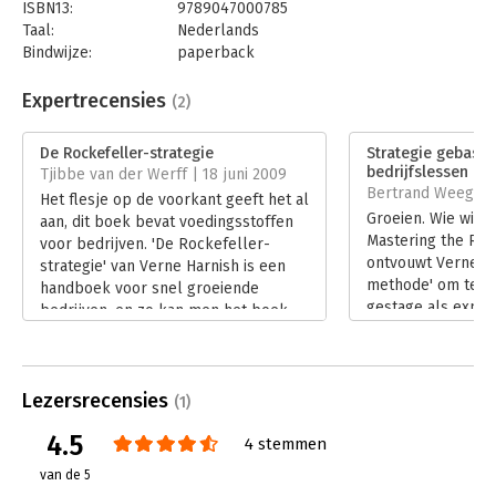
ISBN13:
9789047000785
Taal:
Nederlands
Bindwijze:
paperback
Aantal pagina's:
176
Uitgever:
Business Contact
Expertrecensies
(2)
Druk:
3
Verschijningsdatum:
7-11-2012
De Rockefeller-strategie
Strategie gebasee
bedrijfslessen
Tjibbe van der Werff | 18 juni 2009
Hoofdrubriek:
Strategisch management
Bertrand Weegenaa
Het flesje op de voorkant geeft het al
Groeien. Wie wil da
aan, dit boek bevat voedingsstoffen
Mastering the Roc
voor bedrijven. 'De Rockefeller-
ontvouwt Verne Ha
strategie' van Verne Harnish is een
methode' om te k
handboek voor snel groeiende
gestage als explos
bedrijven, en zo kan men het boek
boek is nu in Ned
ook het best gebruiken. Stap voor
beschikbaar: De R
stap, van prioriteiten stellen tot het
strategie. Het ha
managen van de groei van uw
snelgroeiende bed
Lezersrecensies
organisatie. Identificeer de dingen die
(1)
Lees verder
uw bedrijf laten groeien en stuur
4.5
4 stemmen
daar consequent op.
Lees verder
van de 5