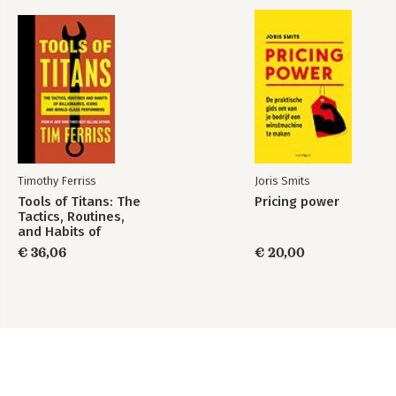
Timothy Ferriss
Joris Smits
Tools of Titans: The
Pricing power
Tactics, Routines,
and Habits of
Billionaires, Icons,
€ 36,06
€ 20,00
and World-Class
Performers