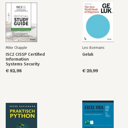
Doublespeak
Projectie
Door-in-the-face
Subliminaal
Over de auteurs
Bibliografie
Verantwoording illustraties
Mike Chapple
Leo Bormans
Aanbevolen literatuur
ISC2 CISSP Certified
Geluk
Information
Systems Security
Professional
€ 82,98
€ 29,99
Official Study Guide