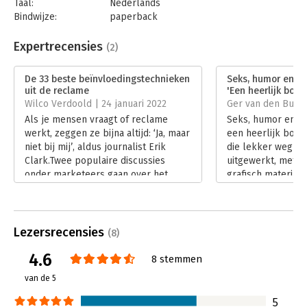
Taal:
Nederlands
Bindwijze:
paperback
Aantal pagina's:
208
Uitgever:
Maven Publishing
Expertrecensies
(2)
Druk:
2
Verschijningsdatum:
20-3-2020
De 33 beste beïnvloedingstechnieken
Seks, humor en he
uit de reclame
'Een heerlijk boek
Hoofdrubriek:
Marketing
,
Reclame en verkoop
Wilco Verdoold | 24 januari 2022
Ger van den Buijs
Als je mensen vraagt of reclame
Seks, humor en he
werkt, zeggen ze bijna altijd: ‘Ja, maar
een heerlijk boek
niet bij mij’, aldus journalist Erik
die lekker weg le
Clark.Twee populaire discussies
uitgewerkt, met 
onder marketeers gaan over het
grafisch materiaal
effect van reclame en het effect van
onderbouwing.
beïnvloedingstechnieken. We raken
Lees verder
er niet over uitgesproken. Van kosten
tot kliks. En van nudging tot
Lezersrecensies
(8)
neuromarketing.
4.6
Lees verder
8 stemmen
van de 5
5