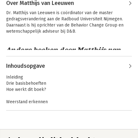
Baaren
Over Matthijs van Leeuwen
De 33 beste
Hidden Persuasion
beïnvloedingstechnieken
Dr. Matthijs van Leeuwen is coördinator van de master 
uit de reclame
gedragsverandering aan de Radboud Universiteit Nijmegen. 
Daarnaast is hij oprichter van de Behavior Change Group en 
wetenschappelijk adviseur bij D&B.
Andere boeken door Matthijs van
Leeuwen
Inhoudsopgave
Inleiding
De 33 beste
Hidden Persuasion
Drie basisbehoeften
beïnvloedingstechnieken
Hoe werkt dit boek?
uit de reclame
Weerstand erkennen
Bidden tot Batman
Klare taal
Foot-in-the-door
Bekijk alle boeken
Het beloofde land
Zelfoverreding
Bekijk alle boeken
Altercasting
De 33 beste
Hidden Persuasion