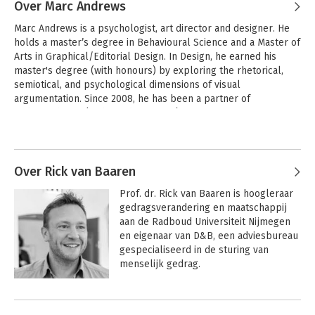
Over Marc Andrews
Marc Andrews is a psychologist, art director and designer. He 
holds a master’s degree in Behavioural Science and a Master of 
Arts in Graphical/Editorial Design. In Design, he earned his 
master's degree (with honours) by exploring the rhetorical, 
semiotical, and psychological dimensions of visual 
argumentation. Since 2008, he has been a partner of 
andrews:degen (andrewsdegen.com), a creative agency for 
visual communication in Amsterdam. In addition, he teaches 
Andere boeken door Marc Andrews
Design Psychology and Design Theory in The Netherlands, and 
has provided lectures and workshops on social design at 
several international design academies
Over Rick van Baaren
Prof. dr. Rick van Baaren is hoogleraar 
gedragsverandering en maatschappij 
aan de Radboud Universiteit Nijmegen 
en eigenaar van D&B, een adviesbureau 
gespecialiseerd in de sturing van 
menselijk gedrag.
Andere boeken door Rick van