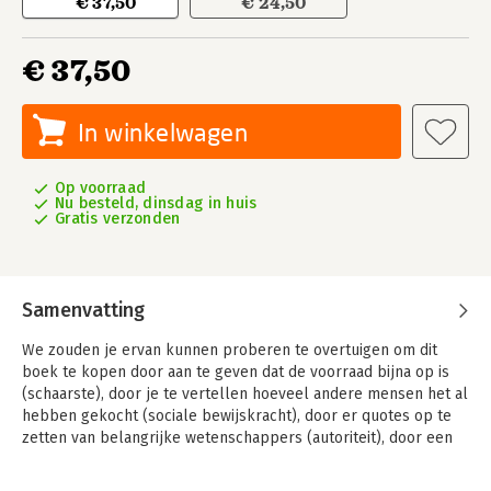
€ 37,50
€ 24,50
€ 37,50
In winkelwagen
Op voorraad
Nu besteld, dinsdag in huis
Gratis verzonden
Samenvatting
We zouden je ervan kunnen proberen te overtuigen om dit
boek te kopen door aan te geven dat de voorraad bijna op is
(schaarste), door je te vertellen hoeveel andere mensen het al
hebben gekocht (sociale bewijskracht), door er quotes op te
zetten van belangrijke wetenschappers (autoriteit), door een
erotische afbeelding op het omslag te zetten (seks), door te
zeggen dat het heel zielig voor het boek zou zijn als je het niet