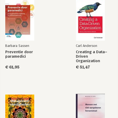
6.3. Kwantitatieve inventarisatie
6.4. Kwalitatieve inventarisatie
6.5. HR-analytics
7. Stap 4: Werk naar een gewenste cultuur en passend
leiderschap
7.1. Bevlogen leiderschap
7.2. Samenwerking en co-creatie
7.3. Zelfregie
Barbara Sassen
Carl Anderson
7.4. Leren en ontwikkelen
Preventie door
Creating a Data–
7.5. Bevlogenheid en welbevinden
paramedici
Driven
7.6. Job crafting
Organization
€ 61,95
€ 51,47
8. Stap 5: Schets de toekomst(scenario’s)
8.1. Scenarioplanning
8.2. Omgeving
9. Stap 6: Maak een actieplan
9.1. Actief op weg naar een flexibele en wendbare organisatie
9.2. Gap-analyse
9.3. Interventies en acties
DEEL III - DE HUMAN CAPITAL ROADMAP IN DE PRAKTIJK