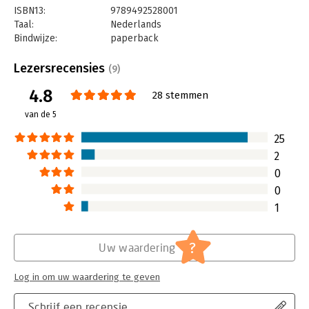
ISBN13:
9789492528001
Taal:
Nederlands
Bindwijze:
paperback
Aantal pagina's:
144
Uitgever:
S2 Uitgevers
Lezersrecensies
(9)
Druk:
1
4.8
Verschijningsdatum:
1-9-2016
28 stemmen
van de 5
Hoofdrubriek:
Personeelsmanagement
25
2
0
0
1
?
Uw waardering
Log in om uw waardering te geven
Schrijf een recensie