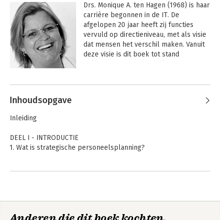
Drs. Monique A. ten Hagen (1968) is haar 
carrière begonnen in de IT. De 
afgelopen 20 jaar heeft zij functies 
vervuld op directieniveau, met als visie 
dat mensen het verschil maken. Vanuit 
deze visie is dit boek tot stand 
gekomen. Het is een boek waarin 
theorie en praktijk samenkomen.

Andere boeken door Monique ten
Hagen
Tegenwoordig is Monique directeur van 
Inhoudsopgave
Plain Orange,  een bureau dat opereert 
op het snijvlak van HRM en IT. Plain 
Inleiding
Orange ondersteunt organisaties vanuit 
de visie dat succes wordt bepaald door 
DEEL I - INTRODUCTIE
een combinatie van de juiste mensen, 
1. Wat is strategische personeelsplanning?
toereikende middelen en toegankelijke 
informatie.
2. Waarom is strategische personeelsplanning van belang voor
je organisatie?
2.1. De nieuwe mix aan medewerkers
2.2. Verandering van werk(relaties) tussen de verschillende
generaties
Anderen die dit boek kochten,
2.3. De toekomst van werk
Strategische