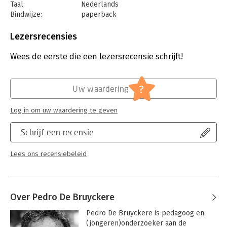
Taal:
Nederlands
Bindwijze:
paperback
Aantal pagina's:
304
Uitgever:
AnderZ
Lezersrecensies
Druk:
1
Verschijningsdatum:
20-9-2021
Wees de eerste die een lezersrecensie schrijft!
Hoofdrubriek:
Psychologie
?
Uw waardering
Log in om uw waardering te geven
Schrijf een recensie
Lees ons recensiebeleid
Over Pedro De Bruyckere
Pedro De Bruyckere is pedagoog en 
(jongeren)onderzoeker aan de 