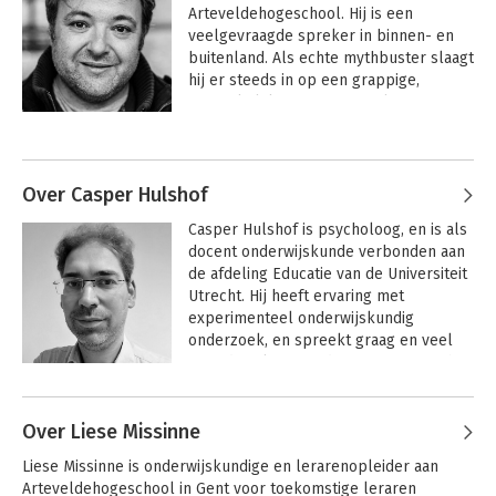
Arteveldehogeschool. Hij is een 
veelgevraagde spreker in binnen- en 
buitenland. Als echte mythbuster slaagt 
hij er steeds in op een grappige, 
toegankelijke manier complexe materie 
uit te leggen.

Andere boeken door Pedro De
Bruyckere
De Bruyckere is co-auteur van' De 
Jeugd is tegenwoordig' en 'Jongens zijn 
Over Casper Hulshof
slimmer dan meisjes'.
Casper Hulshof is psycholoog, en is als 
docent onderwijskunde verbonden aan 
de afdeling Educatie van de Universiteit 
Utrecht. Hij heeft ervaring met 
experimenteel onderwijskundig 
onderzoek, en spreekt graag en veel 
over de rol van media en internet in het 
huidige onderwijs.
Andere boeken door Casper
Hulshof
Over Liese Missinne
Jongens zijn
De jeugd is
Liese Missinne is onderwijskundige en lerarenopleider aan 
slimmer dan
tegenwoordig
Arteveldehogeschool in Gent voor toekomstige leraren 
meisjes