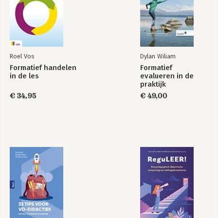
Waarom we intelligentietesten blijven gebruiken: goede maar
geen absolute voorspellers 83
1.6. Cognitieve ontwikkeling: wanneer begrijpen we wat? 85
Waarom je in dit hoofdstuk geen fases vindt 86
Het belang van de anderen bij cognitieve ontwikkeling 90
Enkele uitgangspunten van de dynamische systeemtheorie 91
Roel Vos
Dylan Wiliam
Het belang van slaap 95
Formatief handelen
Formatief
1.7. Taalontwikkeling: van brabbelen tot … 97
in de les
evalueren in de
Is taal aangeleerd of aangeboren? 97
praktijk
De bouwstenen van taal 98
€ 34,95
€ 49,00
Het brabbelen van de baby, de prelinguïstische fase 100
Mama, papa en de rest van het woordenboek 101
Leren communiceren of pragmatische ontwikkeling 102
Hoe zit het met tweetaligheid? 102
Kinderen helpen met leren lezen 104
1.8. Lichamelijke ontwikkeling: enorme veranderingen 108
De invloed van de omgeving voor de geboorte 108
De snelste evolutie tijdens de eerste twee levensjaren 110
De lichamelijke ontwikkeling van de peuters en kleuters 114
De lichamelijke ontwikkeling bij het basisschoolkind 115
De puberteit 116
1.9. Let’s talk about seksuele ontwikkeling 120
Woorden en letters 120