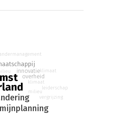
randermanagement
maatschappij
innovatie
klimaat
ilieu
omst
overheid
klimaat
rland
leiderschap
milieu
andering
vergrijzing
rmijnplanning