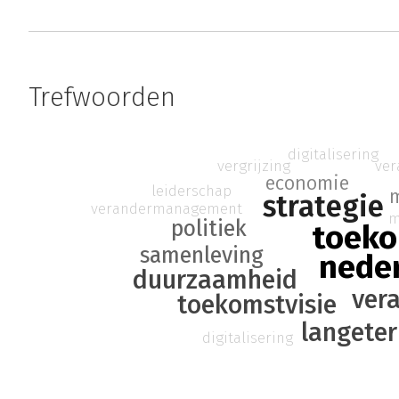
Trefwoorden
digitalisering
vergrijzing
ve
economie
leiderschap
strategie
verandermanagement
m
politiek
toek
samenleving
nede
duurzaamheid
ver
toekomstvisie
langete
digitalisering