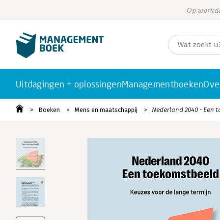
Op werkda
Uitdagingen + oplossingen
Managementboeken
Ove
Boeken
Mens en maatschappij
Nederland 2040 - Een 