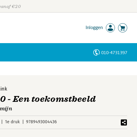
 vanaf €20
Inloggen
010-4731397
Personen
Trefwoorden
link
0 - Een toekomstbeeld
rmijn
1e druk
9789493004436