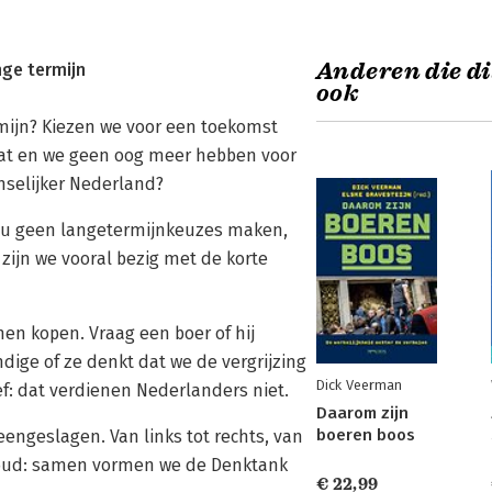
Anderen die di
ge termijn
ook
mijn? Kiezen we voor een toekomst
aat en we geen oog meer hebben voor
nselijker Nederland?
e nu geen langetermijnkeuzes maken,
zijn we vooral bezig met de korte
nen kopen. Vraag een boer of hij
ige of ze denkt dat we de vergrijzing
Dick Veerman
f: dat verdienen Nederlanders niet.
Daarom zijn
boeren boos
ngeslagen. Van links tot rechts, van
ot oud: samen vormen we de Denktank
€ 22,99