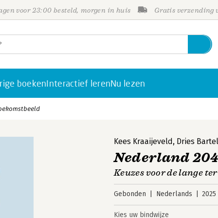
gen voor 23:00 besteld, morgen in huis
Gratis verzending
rige boeken
Interactief leren
Nu lezen
toekomstbeeld
Kees Kraaijeveld
,
Dries Barte
Nederland 204
Keuzes voor de lange te
Gebonden
Nederlands
2025
Kies uw bindwijze