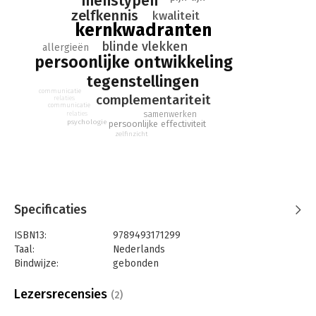
menstypen
zelfkennis
kwaliteit
kernkwadranten
blinde vlekken
allergieën
persoonlijke ontwikkeling
tegenstellingen
communicatie
complementariteit
relaties
communicatie
samenwerken
relaties
psychologie
persoonlijke effectiviteit
zelfinzicht
Specificaties
ISBN13:
9789493171299
Taal:
Nederlands
Bindwijze:
gebonden
Aantal pagina's:
192
Uitgever:
BigBusiness Publishers
Lezersrecensies
(2)
Druk:
1