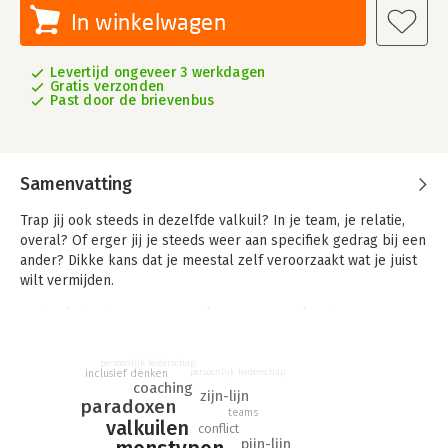
In winkelwagen
Levertijd ongeveer 3 werkdagen
Gratis verzonden
Past door de brievenbus
Samenvatting
Trap jij ook steeds in dezelfde valkuil? In je team, je relatie,
overal? Of erger jij je steeds weer aan specifiek gedrag bij een
ander? Dikke kans dat je meestal zelf veroorzaakt wat je juist
wilt vermijden.
Dit boek houdt je een spiegel voor en vertelt je hoe je
valkuilen en irritaties voortkomen uit je kwaliteiten. Je krijgt
verrassende inzichten over tegenstellingen en de sleutel om
persoonlijk leiderschap
met behulp van onmisbare inzichten evenwichtig te leven en
persoonlijk leiderschap
inclusief denken
coaching
werken.
zijn-lijn
paradoxen
teams
valkuilen
Ook zeer geschikt voor teamleiders en coaches.
conflict
pijn-lijn