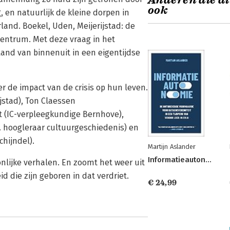
Anderen die di
ook
 en natuurlijk de kleine dorpen in
and. Boekel, Uden, Meijerijstad: de
centrum. Met deze vraag in het
rland van binnenuit in een eigentijdse
r de impact van de crisis op hun leven.
jstad), Ton Claessen
 (IC-verpleegkundige Bernhove),
. hoogleraar cultuurgeschiedenis) en
chijndel).
Martijn Aslander
Informatieautonomie
nlijke verhalen. En zoomt het weer uit
d die zijn geboren in dat verdriet.
€ 24,99