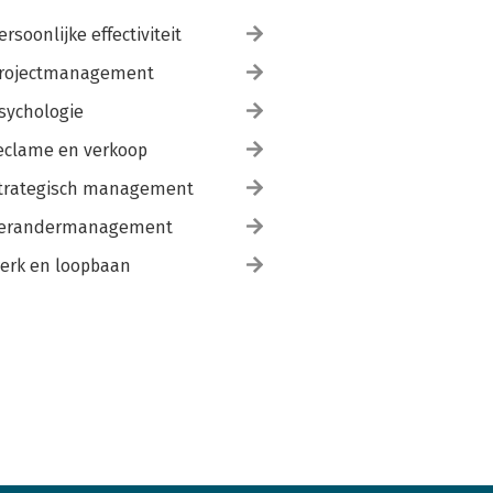
ersoonlijke effectiviteit
rojectmanagement
sychologie
eclame en verkoop
trategisch management
erandermanagement
erk en loopbaan