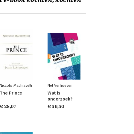
t e-book kochten, kochten
Niccolo Machiavelli
Nel Verhoeven
The Prince
Wat is
onderzoek?
€ 28,07
€ 56,50