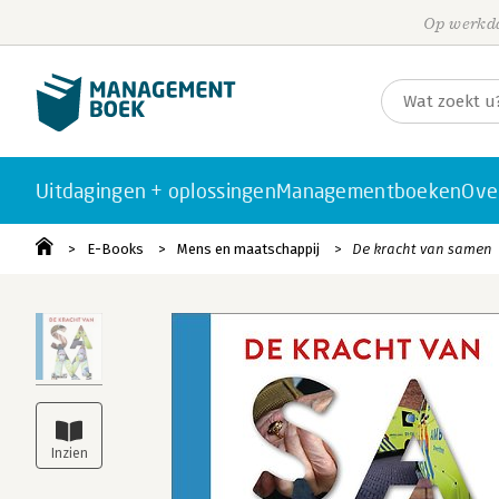
Op werkda
Uitdagingen + oplossingen
Managementboeken
Ove
E-Books
Mens en maatschappij
De kracht van samen