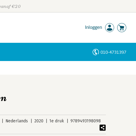
 vanaf €20
Inloggen
010-4731397
Personen
Trefwoorden
en
Nederlands
2020
1e druk
9789493198098