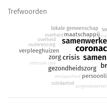
Trefwoorden
lokale gemeenschap
so
maatschappij
overheid
man
samenwerke
overheid
ouderenzorg
coronac
verpleeghuizen
samen
crisis
zorg
intensive care
b
gezondheidszorg
persoonli
eenzaamheid
solidariteit
zorgmedewerker