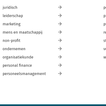
juridisch
p
leiderschap
p
marketing
p
mens en maatschappij
r
non-profit
s
ondernemen
v
organisatiekunde
w
personal finance
personeelsmanagement