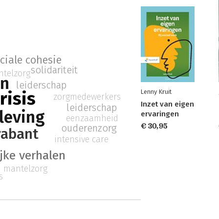
ciale cohesie
solidariteit
telzorg
n
leiderschap
risis
Lenny Kruit
zorgmedewerkers
Inzet van eigen
leiderschap
leving
ervaringen
eenzaamheid
€ 30,95
ouderenzorg
rabant
intensive care
jke verhalen
mantelzorg
s