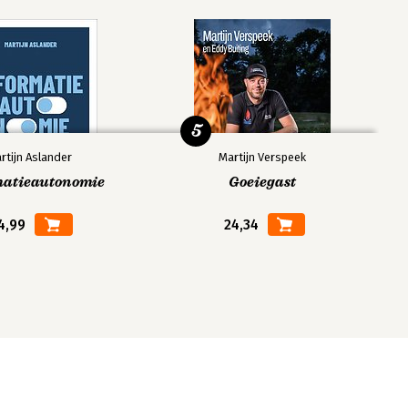
5
rtijn Aslander
Martijn Verspeek
matieautonomie
Goeiegast
4,99
24,34