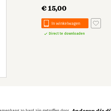
€ 15,00
In winkelwagen
Direct te downloaden
 samenhang zo hard zijn getroffen door