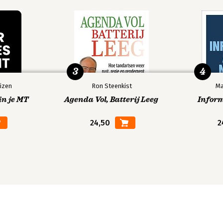
3
4
izen
Ron Steenkist
Ma
in je MT
Agenda Vol, Batterij Leeg
Infor
24,50
2