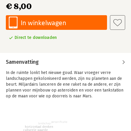
€ 8,00
In winkelwagen
Direct te downloaden
Samenvatting
In de ruimte lonkt het nieuwe goud. Waar vroeger verre
landschappen gekoloniseerd werden, zijn nu planeten aan de
beurt. Miljardairs lanceren de ene raket na de andere, er zijn
plannen voor mijnbouw op asteroïden en voor een tankstation
op de maan voor wie op doorreis is naar Mars.
Maar ten koste van wat? In dit boek neemt Marjolijn van
Heemstra je mee naar de vertes die rijk maken en toont ze de
verarming die dat tegelijkertijd teweegbrengt.
personificatie
landschap
horizontaal denken
culturele waarde