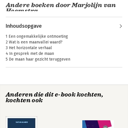
Andere boeken door Marjolijn van
Heemstra
Inhoudsopgave
1 Een ongemakkelijke ontmoeting
2 Wat is een maanvallei waard?
3 Het horizontale verhaal
4 In gesprek met de maan
5 De maan haar gezicht teruggeven
6 De Voltzberg
Dankwoord
Bronnen
Wat is ruimte waard
In lichtjaren heeft
niemand haast
Anderen die dit e-book kochten,
kochten ook