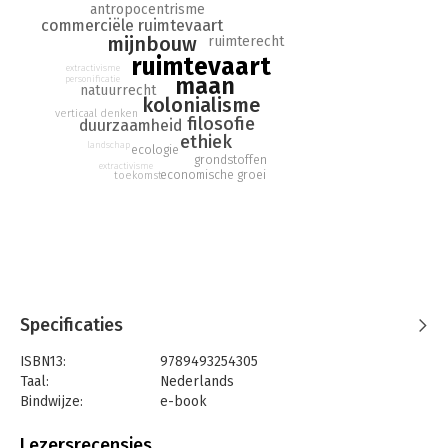
antropocentrisme
commerciële ruimtevaart
mijnbouw
ruimterecht
ruimtevaart
extractivisme
maan
personificatie
natuurrecht
kolonialisme
verticaal denken
filosofie
duurzaamheid
ethiek
landschap
ecologie
grondstoffen
extractivisme
economische groei
toekomst
Specificaties
ISBN13:
9789493254305
Taal:
Nederlands
Bindwijze:
e-book
Beveiliging:
watermerk
Bestandsformaat:
epub
Lezersrecensies