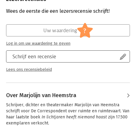
Aantal pagina's:
90
Uitgever:
De Correspondent BV
Wees de eerste die een lezersrecensie schrijft!
Druk:
1
Verschijningsdatum:
24-3-2023
?
Uw waardering
Hoofdrubriek:
Mens en maatschappij
Log in om uw waardering te geven
Schrijf een recensie
Lees ons recensiebeleid
Over Marjolijn van Heemstra
Schrijver, dichter en theatermaker Marjolijn van Heemstra 
schrijft voor De Correspondent over ruimte en ruimtevaart. Van 
haar laatste boek 
In lichtjaren heeft niemand haast
 zijn 17.500 
exemplaren verkocht.