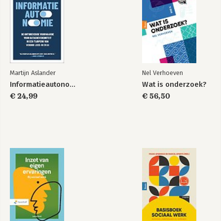
Martijn Aslander
Nel Verhoeven
In lichtjaren heeft
En we noemen hem
niemand haast
Informatieautonomie
Wat is onderzoek?
€ 24,99
€ 56,50
Bekijk alle boeken