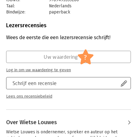
Taal:
Nederlands
Bindwijze:
paperback
Aantal pagina's:
100
Uitgever:
Expertboek (CB)
Lezersrecensies
Druk:
1
Verschijningsdatum:
19-2-2024
Wees de eerste die een lezersrecensie schrijft!
Hoofdrubriek:
Ondernemen
Serie:
In 10 stappen
?
Uw waardering
Log in om uw waardering te geven
Schrijf een recensie
Lees ons recensiebeleid
Over Wietse Louwes
Wietse Louwes is ondernemer, spreker en auteur op het 