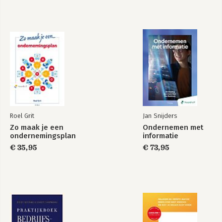
Stap 9. Focussen, focussen, focussen!
Stap 10. Ga aan de slag!
Bekijk alle boeken
Hoe nu verder?
Over de auteur
Nawoord
Literatuurlijst
Roel Grit
Jan Snijders
Zo maak je een
Ondernemen met
ondernemingsplan
informatie
€ 35,95
€ 73,95