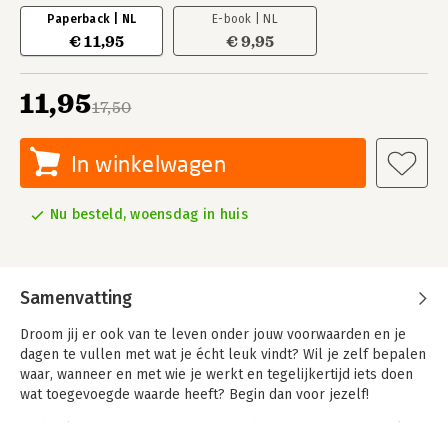
Paperback | NL
E-book | NL
€ 11,95
€ 9,95
11,95
17,50
In winkelwagen
Nu besteld, woensdag in huis
Samenvatting
Droom jij er ook van te leven onder jouw voorwaarden en je
dagen te vullen met wat je écht leuk vindt? Wil je zelf bepalen
waar, wanneer en met wie je werkt en tegelijkertijd iets doen
wat toegevoegde waarde heeft? Begin dan voor jezelf!
Dit boek is voor iedereen die ervan droomt om voor zichzelf te