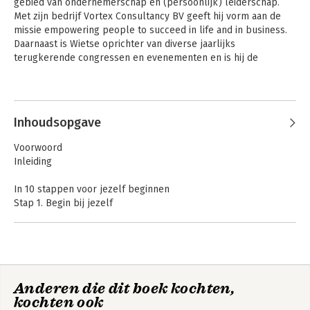
gebied van ondernemerschap en (persoonlijk) leiderschap. 
Met zijn bedrijf Vortex Consultancy BV geeft hij vorm aan de 
missie empowering people to succeed in life and in business. 
Daarnaast is Wietse oprichter van diverse jaarlijks 
terugkerende congressen en evenementen en is hij de 
oprichter en host van de 
Mind Your Own Business Podcast
.
Andere boeken door Wietse Louwes
Inhoudsopgave
Voorwoord
Inleiding
In 10 stappen voor jezelf beginnen
Stap 1. Begin bij jezelf
Stap 2. Gebruik de kracht van je mindset
Stap 3. Bepaal wie jouw klant is
Stap 4. Bedenk hoe jij je geld wilt verdienen
Stap 5. Bouw aan een gezonde relatie met geld
Stap 6. Stop met verstoppertje spelen en wees zichtbaar
In 10 stappen voor
Anderen die dit boek kochten,
Stap 7. Werk samen
jezelf beginnen
kochten ook
Stap 8. Maak een plan