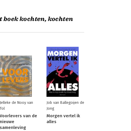
t boek kochten, kochten
Jelleke de Nooy van
Job van Ballegoijen de
Tol
Jong
Voorlevers van de
Morgen vertel ik
nieuwe
alles
samenleving