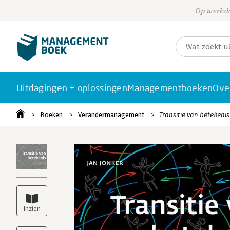
Op werkda
Uitdagingen + oplossingen
Managementboeken
Ove
Boeken
Verandermanagement
Transitie van betekenis