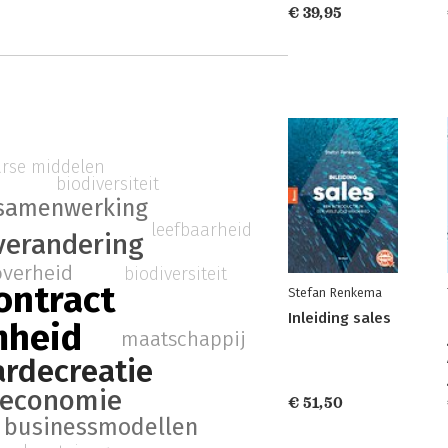
€ 39,95
rse middelen
biodiversiteit
samenwerking
leefbaarheid
verandering
overheid
biodiversiteit
ontract
Stefan Renkema
Inleiding sales
mheid
maatschappij
ardecreatie
e economie
€ 51,50
e businessmodellen