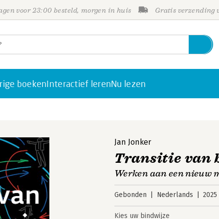
gen voor 23:00 besteld, morgen in huis
Gratis verzending
rige boeken
Interactief leren
Nu lezen
Jan Jonker
Transitie van 
Werken aan een nieuw m
Gebonden
Nederlands
2025
Kies uw bindwijze