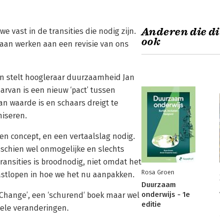
Anderen die di
e vast in de transities die nodig zijn.
ook
gaan werken aan een revisie van ons
ken stelt hoogleraar duurzaamheid Jan
arvan is een nieuw ‘pact’ tussen
n waarde is en schaars dreigt te
niseren.
en concept, en een vertaalslag nodig.
sschien wel onmogelijke en slechts
ransities is broodnodig, niet omdat het
Rosa Groen
vastlopen in hoe we het nu aanpakken.
Duurzaam
onderwijs - 1e
r Change’, een ‘schurend‘ boek maar wel
editie
ele veranderingen.