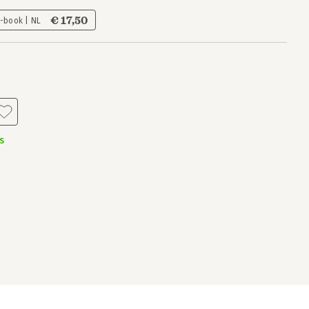
€ 17,50
-book | NL
s