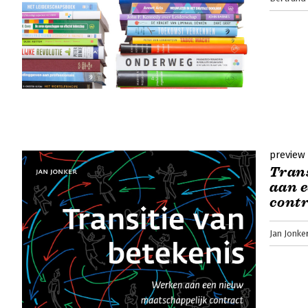
preview
Trans
aan 
cont
Jan Jonke