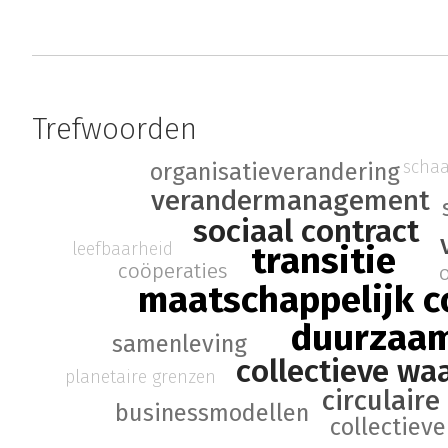
Trefwoorden
schaa
organisatieverandering
verandermanagement
sociaal contract
leefbaarheid
transitie
coöperaties
maatschappelijk c
duurzaa
samenleving
collectieve wa
planetaire grenzen
circulair
businessmodellen
collectiev