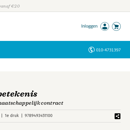
 vanaf €20
Inloggen
010-4731397
Personen
Trefwoorden
betekenis
aatschappelijk contract
1e druk
9789493451100