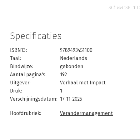
schaarse mi
Specificaties
ISBN13:
9789493451100
Taal:
Nederlands
Bindwijze:
gebonden
Aantal pagina's:
192
Uitgever:
Verhaal met Impact
Druk:
1
Verschijningsdatum:
17-11-2025
Hoofdrubriek:
Verandermanagement