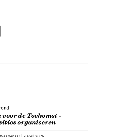
n
rond
 voor de Toekomst -
ities organiseren
 Weegenaar
9 april 2026