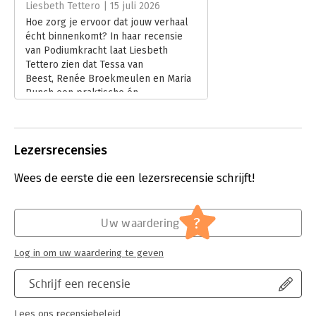
Liesbeth Tettero | 15 juli 2026
Hoofdrubriek:
Algemeen management
Hoe zorg je ervoor dat jouw verhaal
écht binnenkomt? In haar recensie
van Podiumkracht laat Liesbeth
Tettero zien dat Tessa van
Beest, Renée Broekmeulen en Maria
Punch een praktische én
inspirerende gids hebben
geschreven voor iedereen die met
overtuiging wil presenteren. Dankzij
Lezersrecensies
de vele voorbeelden en oefeningen
biedt het boek volop handvatten om
Wees de eerste die een lezersrecensie schrijft!
met meer zelfvertrouwen het podium
op te stappen.
Lees verder
?
Uw waardering
Log in om uw waardering te geven
Schrijf een recensie
Lees ons recensiebeleid