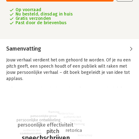
Op voorraad
Nu besteld, dinsdag in huis
Gratis verzonden
Past door de brievenbus
Samenvatting
Jouw verhaal verdient het om gehoord te worden. Of je nu een
pitch geeft, een speech houdt of een publiek wilt raken met
jouw persoonlijke verhaal – dit boek begeleidt je van idee tot
applaus.
Je leert hoe je je boodschap scherp krijgt, hoe je duidelijke en
beeldende taal kiest, hoe je je stem gebruikt en hoe je contact
maakt met je publiek. Met praktische stappen, inspirerende
voorbeelden uit binnen- en buitenland en slimme tips om
framing
valkuilen te vermijden.
Podiumkracht
is een complete gids met
leiderschap
persoonlijke groei
authenticiteit
technieken, oefeningen en handige lijstjes om te overtuigen op
persoonlijke ontwikkeling
coaching
persoonlijke effectiviteit
framing
elk podium.
retorica
pitch
authenticiteit
communiceren
leiderschap
speechschrijven
Tessa van Beest, Renée Broekmeulen en Maria Punch