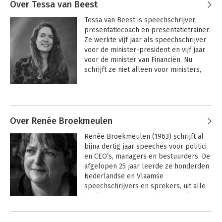
Over Tessa van Beest
Tessa van Beest is speechschrijver, 
presentatiecoach en presentatietrainer. 
Ze werkte vijf jaar als speechschrijver 
voor de minister-president en vijf jaar 
voor de minister van Financiën. Nu 
schrijft ze niet alleen voor ministers, 
staatssecretarissen en burgemeesters, 
maar ook voor sprekers uit sport, 
cultuur en bedrijfsleven. Als 
presentatiecoach en trainer hielp ze 
vele professionals op hun weg naar het 
Over Renée Broekmeulen
podium. Ook traint ze professionele 
Renée Broekmeulen (1963) schrijft al 
speechschrijvers om hun sprekers te 
bijna dertig jaar speeches voor politici 
coachen bij hun presentatie. Ze is 
en CEO’s, managers en bestuurders. De 
juryvoorzitter van de Beste Junior 
afgelopen 25 jaar leerde ze honderden 
Klimaatspeech.

Nederlandse en Vlaamse 
speechschrijvers en sprekers, uit alle 
hoeken van de samenleving, de kunst 
en kunde van een goede speech. In 
Andere boeken door Renée
2022 kwam haar boek De 