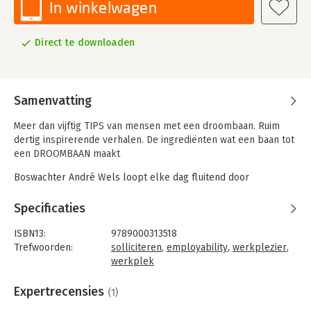
In winkelwagen
Direct te downloaden
Samenvatting
Meer dan vijftig TIPS van mensen met een droombaan. Ruim
dertig inspirerende verhalen. De ingrediënten wat een baan tot
een DROOMBAAN maakt
Boswachter André Wels loopt elke dag fluitend door
natuurgebied de Horsterwold. Radio-dj Jeroen van Inkel wist
als klein jochie al dat hij iets met radio wilde doen. Nadat Marja
Specificaties
Voogt kanker kreeg, besloot ze het roer om te gooien en werd
boekbinder. Al deze mensen hebben één ding met elkaar
ISBN13:
9789000313518
gemeen; ze doen allemaal hun droombaan!
Trefwoorden:
solliciteren
,
employability
,
werkplezier
,
werkplek
Joost Veldman liep een jaar lang mee met 175 mensen die hun
Taal:
Nederlands
droombaan doen. Van archeoloog tot zwemcoach en van
Bindwijze:
e-book
Expertrecensies
(1)
vuilnisman tot veilingmeester. Met onbekende en bekende
Beveiliging:
watermerk