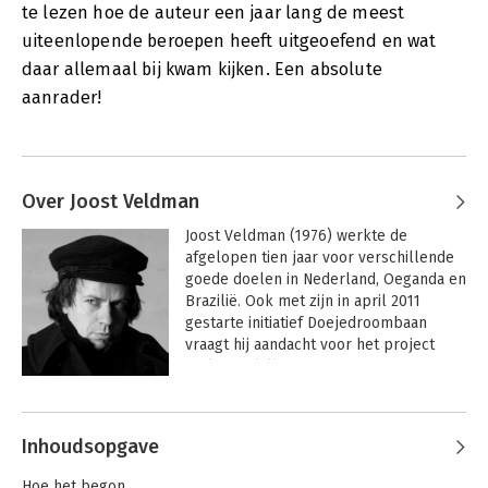
te lezen hoe de auteur een jaar lang de meest
uiteenlopende beroepen heeft uitgeoefend en wat
daar allemaal bij kwam kijken. Een absolute
aanrader!
Over Joost Veldman
Joost Veldman (1976) werkte de 
afgelopen tien jaar voor verschillende 
goede doelen in Nederland, Oeganda en 
Brazilië. Ook met zijn in april 2011 
gestarte initiatief Doejedroombaan 
vraagt hij aandacht voor het project 
Building Skills in Noord-Oeganda. In 
een jaar tijd volgde hij 175 mensen die 
een droombaan hebben. Hij onderzocht 
wat hun geheimen zijn en heeft die nu 
Inhoudsopgave
opgetekend in zijn boek 'Doe je 
droombaan'. Hij geeft ook presentaties 
Hoe het begon