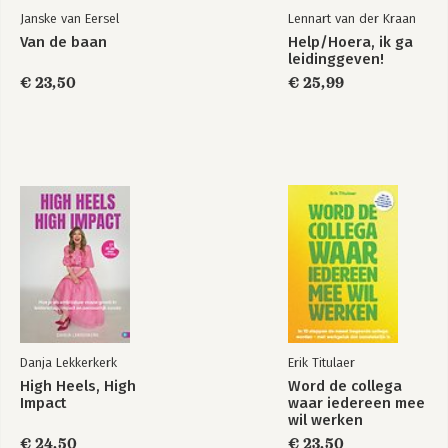
-Case Guerillamarketeer
Janske van Eersel
Lennart van der Kraan
-Case Rietdekker
Van de baan
Help/Hoera, ik ga
8. Ondernemerschap of in loondienst?
leidinggeven!
-Case Meubelmaker
€ 23,50
€ 25,99
-Case Buitensportinstructeur
-Case Secretaresse
9. Een jongensdroom?
-Case Radio-dj
-Case Lachpsycholoog
-Al met al...
-Droombaantips
-Intermezzo 2
DEEL 3: WAT MAAKT EEN BAAN EEN DROOMBAAN?
10. Expertise
-Case Klokkenmaker
-Case Goochelaar
11. Autonomie
Danja Lekkerkerk
Erik Titulaer
-Case Stralingsdeskundige
High Heels, High
Word de collega
-Case Vertegenwoordiger
Impact
waar iedereen mee
12. Afwisseling
wil werken
-Case Editor
€ 24,50
€ 23,50